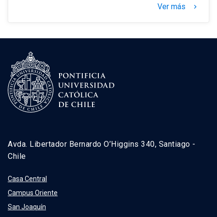
Ver más
keyboard_arrow_right
Avda. Libertador Bernardo O’Higgins 340, Santiago -
Chile
Casa Central
Campus Oriente
San Joaquín