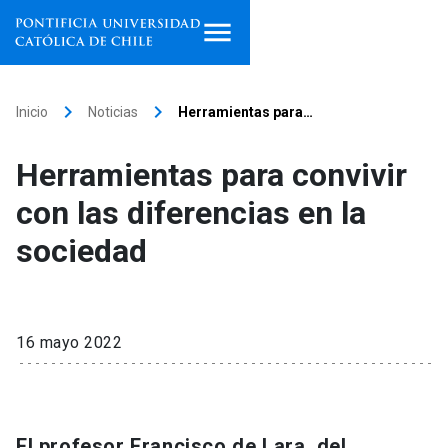
Inicio
keyboard_arrow_right
keyboard_arrow_right
Inicio
Noticias
Herramientas para…
Programas de estudio
Herramientas para convivir
Facultades, escuelas e
con las diferencias en la
institutos
sociedad
Investigación
Internacionalización
launch
16 mayo 2022
Extensión
Vinculación
El profesor Francisco de Lara, del