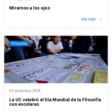
Mirarnos a los ojos
Ver más
keyboard_arrow_right
Filosofía
03 diciembre 2024
La UC celebró el Día Mundial de la Filosofía
con escolares