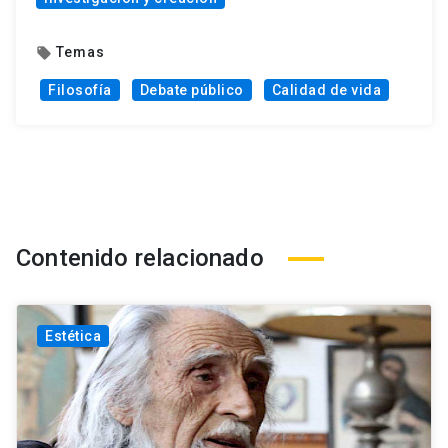
Temas
local_offer
Filosofía
Debate público
Calidad de vida
Contenido relacionado
Estética