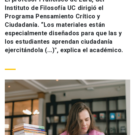
Universidad
Instituto de Filosofía UC dirigió el
Programa Pensamiento Crítico y
keyboard_arrow_down
Información para
Ciudadanía. “Los materiales están
especialmente diseñados para que las y
Futuros estudiantes
Go to english site
launch
los estudiantes aprendan ciudadanía
Estudiantes
ejercitándola (...)", explica el académico.
ACCESOS DIRECTOS
Admisión
launch
Académicos
Mi Cuenta UC
launch
Personal
Correo UC
launch
launch
Alumni
Mi Portal UC
launch
Padres y familia
Medios
Biblioteca
launch
launch
Vecinos
Donaciones
launch