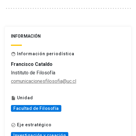
INFORMACIÓN
Información periodística
face
Francisco Cataldo
Instituto de Filosofía
comunicacionesfilosofia@uc.cl
Unidad
insert_drive_file
Facultad de Filosofía
Eje estratégico
check_circle_outline
Investigación y creación