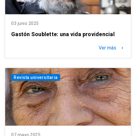
03 junio 2025
Gastón Soublette: una vida providencial
Ver más
keyboard_arrow_right
Revista universitaria
07 mayo 2025