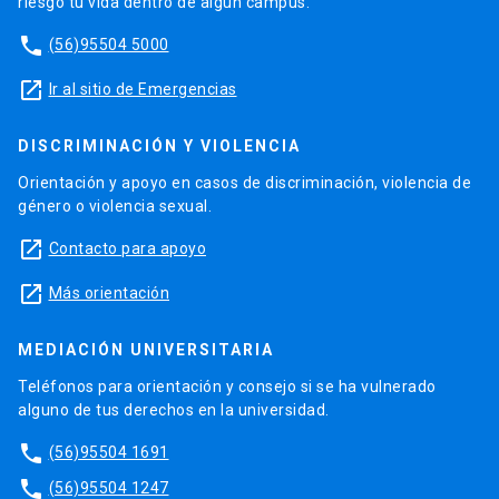
riesgo tu vida dentro de algún campus.
phone
(56)95504 5000
launch
Ir al sitio de Emergencias
DISCRIMINACIÓN Y VIOLENCIA
Orientación y apoyo en casos de discriminación, violencia de
género o violencia sexual.
launch
Contacto para apoyo
launch
Más orientación
MEDIACIÓN UNIVERSITARIA
Teléfonos para orientación y consejo si se ha vulnerado
alguno de tus derechos en la universidad.
phone
(56)95504 1691
phone
(56)95504 1247