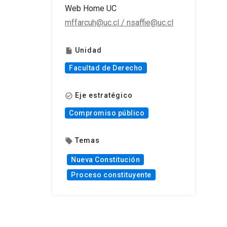
Web Home UC
mffarcuh@uc.cl / nsaffie@uc.cl
Unidad
insert_drive_file
Facultad de Derecho
Eje estratégico
check_circle_outline
Compromiso público
Temas
local_offer
Nueva Constitución
Proceso constituyente