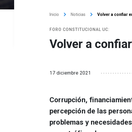
keyboard_arrow_right
keyboard_arrow_right
Inicio
Noticias
Volver a confiar e
FORO CONSTITUCIONAL UC:
Volver a confiar
17 diciembre 2021
Corrupción, financiamiento
percepción de las person
problemas y necesidades