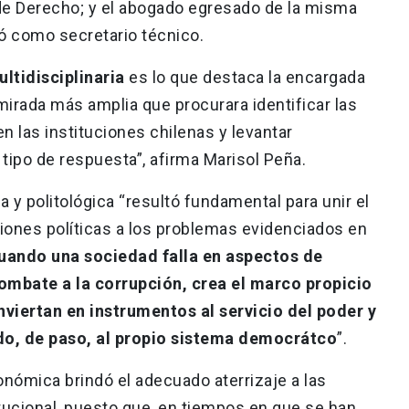
 de Derecho; y el abogado egresado de la misma
uó como secretario técnico.
ltidisciplinaria
es lo que destaca la encargada
mirada más amplia que procurara identificar las
n las instituciones chilenas y levantar
tipo de respuesta”, afirma Marisol Peña.
a y politológica “resultó fundamental para unir el
ciones políticas a los problemas evidenciados en
uando una sociedad falla en aspectos de
ombate a la corrupción, crea el marco propicio
nviertan en instrumentos al servicio del poder y
do, de paso, al propio sistema democrátco
”.
onómica brindó el adecuado aterrizaje a las
tucional, puesto que, en tiempos en que se han