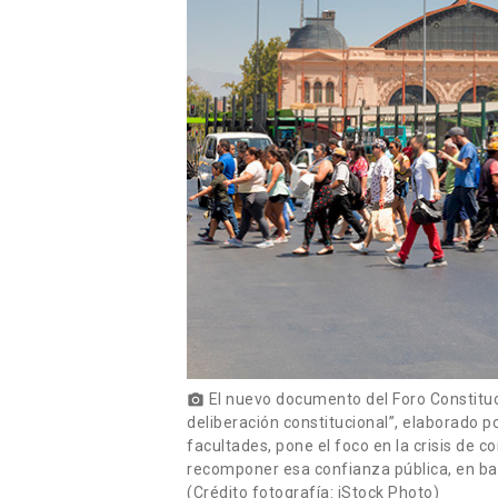
El nuevo documento del Foro Constitucio
photo_camera
deliberación constitucional”, elaborado p
facultades, pone el foco en la crisis de 
recomponer esa confianza pública, en bas
(Crédito fotografía: iStock Photo)