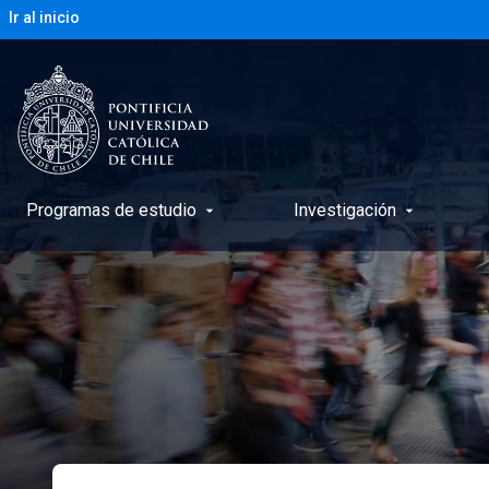
Ir al inicio
Programas de estudio
Investigación
arrow_drop_down
arrow_drop_down