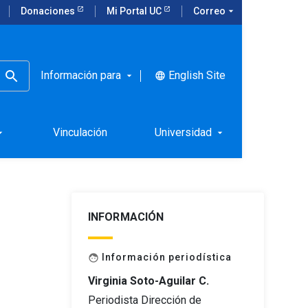
Donaciones
Mi Portal UC
Correo
arrow_drop_down
Información para
English Site
language
arrow_drop_down
esarrollo
Vinculación
Universidad
rop_down
arrow_drop_down
INFORMACIÓN
Información periodística
face
Virginia Soto-Aguilar C.
Periodista Dirección de