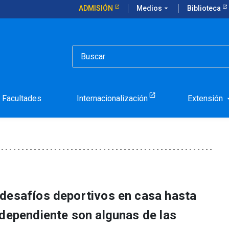
ADMISIÓN
Medios
arrow_drop_down
Biblioteca
ividades de desarrollo personal y deporte online
en hacer actividades de d
line
Facultades
Internacionalización
Extensión
arrow_d
desafíos deportivos en casa hasta
ndependiente son algunas de las