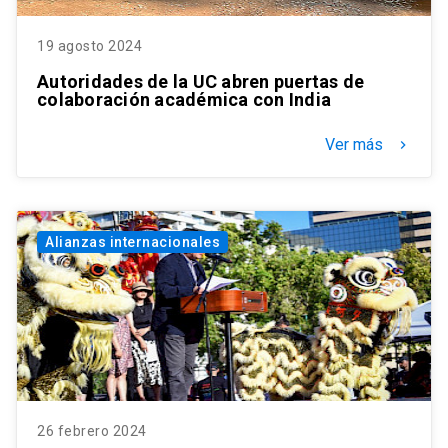
19 agosto 2024
Autoridades de la UC abren puertas de
colaboración académica con India
Ver más
keyboard_arrow_right
Alianzas internacionales
26 febrero 2024