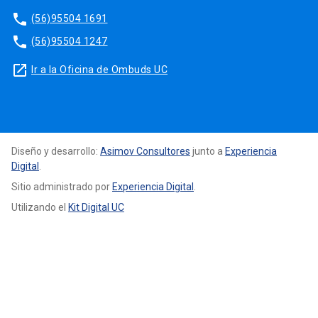
phone
(56)95504 1691
phone
(56)95504 1247
launch
Ir a la Oficina de Ombuds UC
Diseño y desarrollo:
Asimov Consultores
junto a
Experiencia
Digital
.
Sitio administrado por
Experiencia Digital
.
Utilizando el
Kit Digital UC