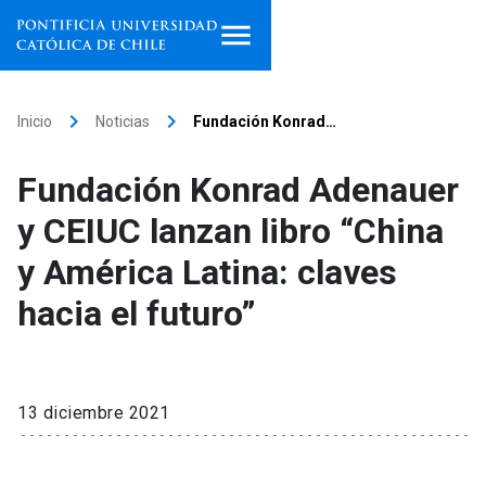
Inicio
keyboard_arrow_right
keyboard_arrow_right
Inicio
Noticias
Fundación Konrad…
Programas de estudio
Fundación Konrad Adenauer
Facultades, escuelas e
y CEIUC lanzan libro “China
institutos
y América Latina: claves
Investigación
hacia el futuro”
Internacionalización
launch
Extensión
13 diciembre 2021
Vinculación