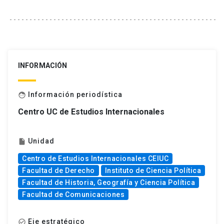
INFORMACIÓN
Información periodística
face
Centro UC de Estudios Internacionales
Unidad
insert_drive_file
Centro de Estudios Internacionales CEIUC
Facultad de Derecho
Instituto de Ciencia Política
Facultad de Historia, Geografía y Ciencia Política
Facultad de Comunicaciones
Eje estratégico
check_circle_outline