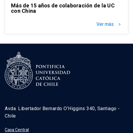
Más de 15 años de colaboración de la UC
con China
Ver más
keyboard_arrow_right
Avda. Libertador Bernardo O’Higgins 340, Santiago -
Chile
Casa Central