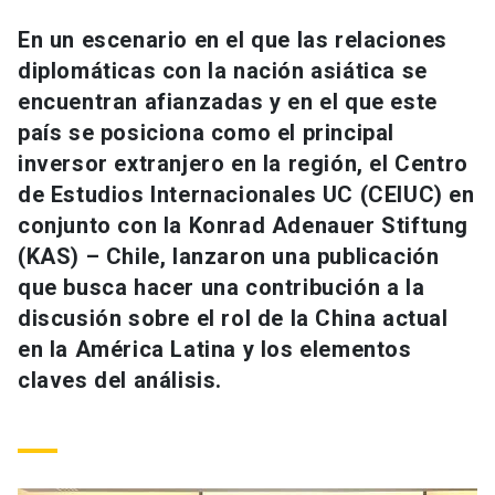
Universidad
En un escenario en el que las relaciones
diplomáticas con la nación asiática se
keyboard_arrow_down
Información para
encuentran afianzadas y en el que este
Futuros estudiantes
Go to english site
launch
país se posiciona como el principal
inversor extranjero en la región, el Centro
Estudiantes
ACCESOS DIRECTOS
de Estudios Internacionales UC (CEIUC) en
conjunto con la Konrad Adenauer Stiftung
Admisión
launch
Académicos
(KAS) – Chile, lanzaron una publicación
Mi Cuenta UC
launch
que busca hacer una contribución a la
Personal
discusión sobre el rol de la China actual
Correo UC
launch
launch
Alumni
en la América Latina y los elementos
Mi Portal UC
launch
claves del análisis.
Padres y familia
Medios
Biblioteca
launch
launch
Vecinos
Donaciones
launch