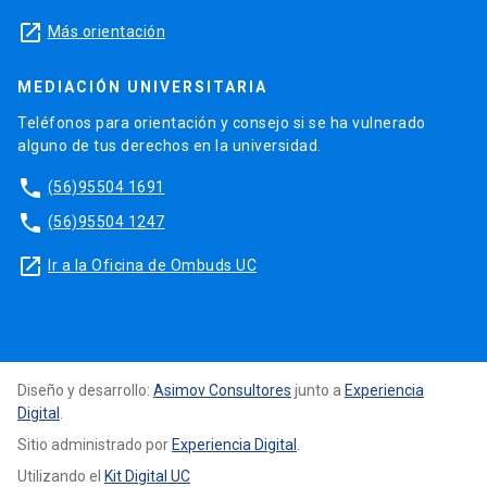
launch
Más orientación
MEDIACIÓN UNIVERSITARIA
Teléfonos para orientación y consejo si se ha vulnerado
alguno de tus derechos en la universidad.
phone
(56)95504 1691
phone
(56)95504 1247
launch
Ir a la Oficina de Ombuds UC
Diseño y desarrollo:
Asimov Consultores
junto a
Experiencia
Digital
.
Sitio administrado por
Experiencia Digital
.
Utilizando el
Kit Digital UC