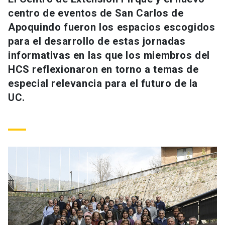
Universidad
centro de eventos de San Carlos de
Apoquindo fueron los espacios escogidos
keyboard_arrow_down
Información para
para el desarrollo de estas jornadas
informativas en las que los miembros del
Futuros estudiantes
Go to english site
launch
HCS reflexionaron en torno a temas de
Estudiantes
especial relevancia para el futuro de la
ACCESOS DIRECTOS
UC.
Admisión
launch
Académicos
Mi Cuenta UC
launch
Personal
Correo UC
launch
launch
Alumni
Mi Portal UC
launch
Padres y familia
Medios
Biblioteca
launch
launch
Vecinos
Donaciones
launch