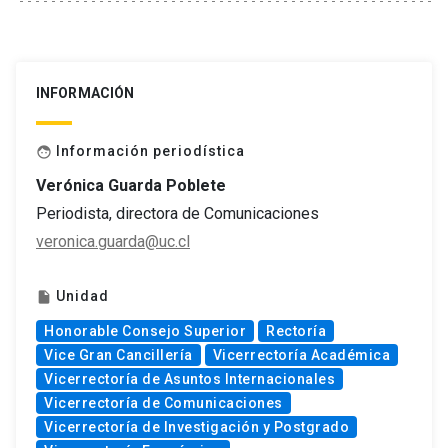
INFORMACIÓN
Información periodística
face
Verónica Guarda Poblete
Periodista, directora de Comunicaciones
veronica.guarda@uc.cl
Unidad
insert_drive_file
Honorable Consejo Superior
Rectoría
Vice Gran Cancillería
Vicerrectoría Académica
Vicerrectoría de Asuntos Internacionales
Vicerrectoría de Comunicaciones
Vicerrectoría de Investigación y Postgrado