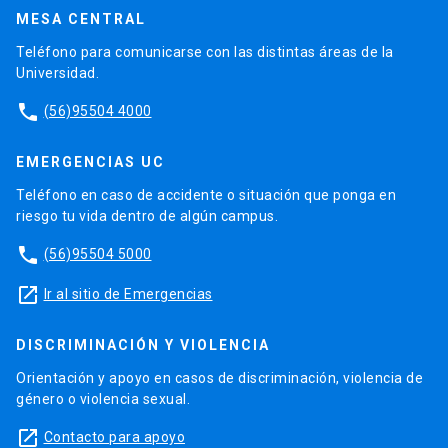
MESA CENTRAL
Teléfono para comunicarse con las distintas áreas de la
Universidad.
phone
(56)95504 4000
EMERGENCIAS UC
Teléfono en caso de accidente o situación que ponga en
riesgo tu vida dentro de algún campus.
phone
(56)95504 5000
launch
Ir al sitio de Emergencias
DISCRIMINACIÓN Y VIOLENCIA
Orientación y apoyo en casos de discriminación, violencia de
género o violencia sexual.
launch
Contacto para apoyo