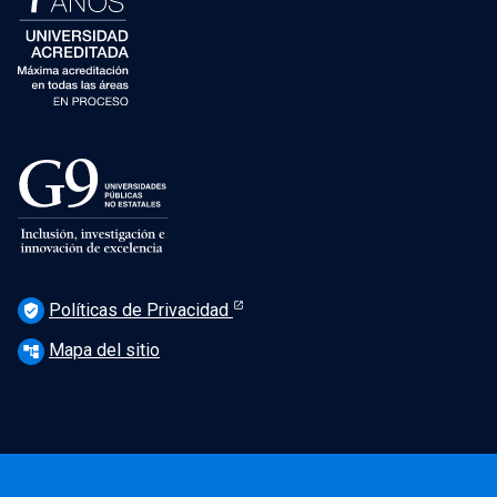
Políticas de Privacidad
verified_user
Mapa del sitio
account_tree