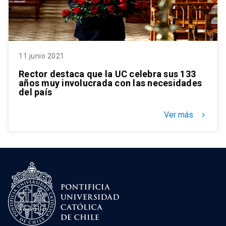
11 junio 2021
Rector destaca que la UC celebra sus 133
años muy involucrada con las necesidades
del país
Ver más
keyboard_arrow_right