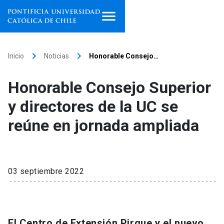
Inicio
keyboard_arrow_right
keyboard_arrow_right
Inicio
Noticias
Honorable Consejo…
Programas de estudio
Honorable Consejo Superior
Facultades, escuelas e
y directores de la UC se
institutos
reúne en jornada ampliada
Investigación
Internacionalización
launch
03 septiembre 2022
Extensión
Vinculación
El Centro de Extensión Pirque y el nuevo