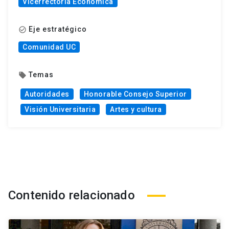
Vicerrectoría Económica
Eje estratégico
check_circle_outline
Comunidad UC
Temas
local_offer
Autoridades
Honorable Consejo Superior
Visión Universitaria
Artes y cultura
Contenido relacionado