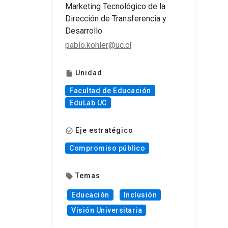
Marketing Tecnológico de la
Dirección de Transferencia y
Desarrollo
pablo.kohler@uc.cl
Unidad
insert_drive_file
Facultad de Educación
EduLab UC
Eje estratégico
check_circle_outline
Compromiso público
Temas
local_offer
Educación
Inclusión
Visión Universitaria