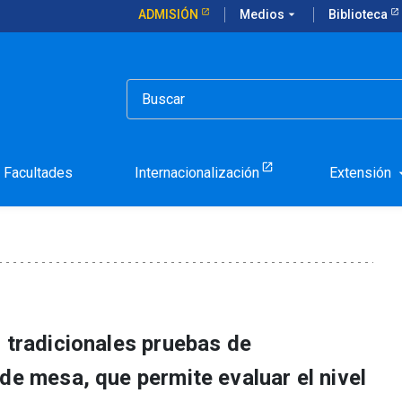
ADMISIÓN
Medios
arrow_drop_down
Biblioteca
istema de diagnóstico escolar basado en juego
 novedoso sistema de dia
ego
Facultades
Internacionalización
Extensión
arrow_d
 tradicionales pruebas de
de mesa, que permite evaluar el nivel