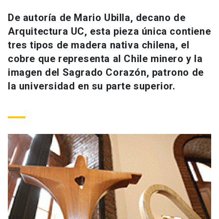
Universidad
De autoría de Mario Ubilla, decano de
Arquitectura UC, esta pieza única contiene
keyboard_arrow_down
Información para
tres tipos de madera nativa chilena, el
Futuros estudiantes
Go to english site
launch
cobre que representa al Chile minero y la
imagen del Sagrado Corazón, patrono de
Estudiantes
ACCESOS DIRECTOS
la universidad en su parte superior.
Admisión
launch
Académicos
Mi Cuenta UC
launch
Personal
Correo UC
launch
launch
Alumni
Mi Portal UC
launch
Padres y familia
Medios
Biblioteca
launch
launch
Vecinos
Donaciones
launch