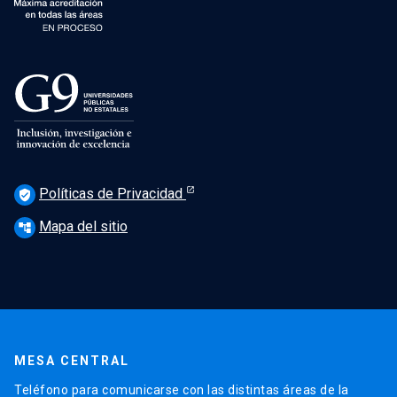
Políticas de Privacidad
verified_user
Mapa del sitio
account_tree
MESA CENTRAL
Teléfono para comunicarse con las distintas áreas de la