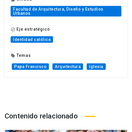
Facultad de Arquitectura, Diseño y Estudios
Urbanos
Eje estratégico
check_circle_outline
Identidad católica
Temas
local_offer
Papa Francisco
Arquitectura
Iglesia
Contenido relacionado