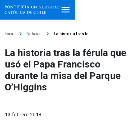
Inicio
keyboard_arrow_right
keyboard_arrow_right
Inicio
Noticias
La historia tras la…
Programas de estudio
La historia tras la férula que
Facultades, escuelas e
usó el Papa Francisco
institutos
durante la misa del Parque
Investigación
O’Higgins
Internacionalización
launch
Extensión
13 febrero 2018
Vinculación