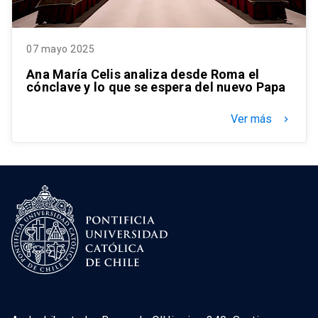
07 mayo 2025
Ana María Celis analiza desde Roma el
cónclave y lo que se espera del nuevo Papa
Ver más
keyboard_arrow_right