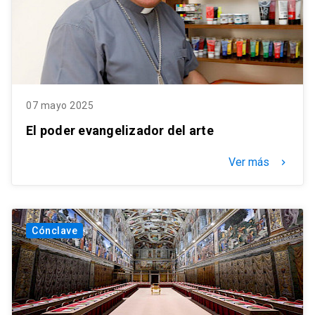
07 mayo 2025
El poder evangelizador del arte
Ver más
keyboard_arrow_right
Cónclave