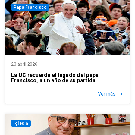
Papa Francisco
23 abril 2026
La UC recuerda el legado del papa
Francisco, a un año de su partida
Ver más
keyboard_arrow_right
Iglesia