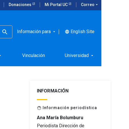
Donaciones
Mi Portal UC
Correo
arrow_drop_down
Información para
English Site
language
arrow_drop_down
ivas
Vinculación
Universidad
rop_down
arrow_drop_down
INFORMACIÓN
Información periodística
face
Ana María Bolumburu
Periodista Dirección de