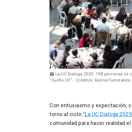
La UC Dialoga 2025: 108 personas se c
photo_camera
"Sueño UC".- Créditos: Karina Fuenzalida
Con entusiasmo y expectación, c
torno al ciclo
“La UC Dialoga 2025
comunidad para hacer realidad e