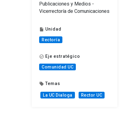
Publicaciones y Medios -
Vicerrectoría de Comunicaciones
Unidad
insert_drive_file
Rectoría
Eje estratégico
check_circle_outline
Comunidad UC
Temas
local_offer
La UC Dialoga
Rector UC