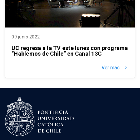
09 junio 2022
UC regresa a la TV este lunes con programa
“Hablemos de Chile” en Canal 13C
Ver más
keyboard_arrow_right