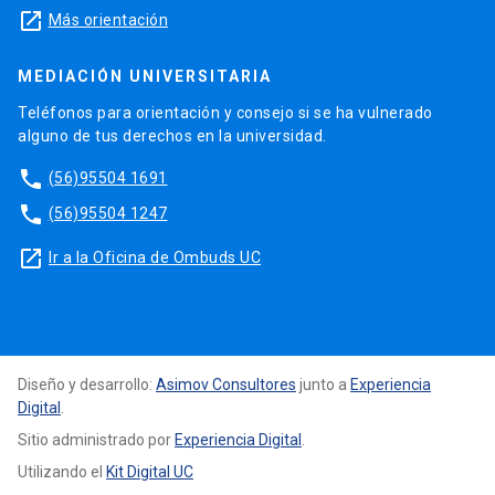
launch
Más orientación
MEDIACIÓN UNIVERSITARIA
Teléfonos para orientación y consejo si se ha vulnerado
alguno de tus derechos en la universidad.
phone
(56)95504 1691
phone
(56)95504 1247
launch
Ir a la Oficina de Ombuds UC
Diseño y desarrollo:
Asimov Consultores
junto a
Experiencia
Digital
.
Sitio administrado por
Experiencia Digital
.
Utilizando el
Kit Digital UC