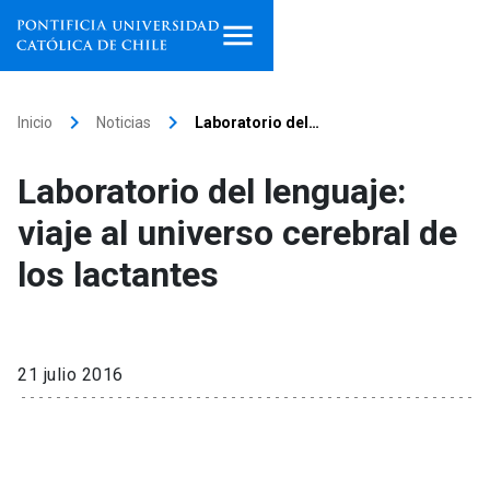
Inicio
keyboard_arrow_right
keyboard_arrow_right
Inicio
Noticias
Laboratorio del…
Programas de estudio
Laboratorio del lenguaje:
Facultades, escuelas e
viaje al universo cerebral de
institutos
los lactantes
Investigación
Internacionalización
launch
21 julio 2016
Extensión
Vinculación