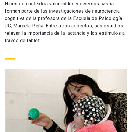
Niños de contextos vulnerables y diversos casos
Universidad
forman parte de las investigaciones de neurociencia
cognitiva de la profesora de la Escuela de Psicología
keyboard_arrow_down
Información para
UC, Marcela Peña. Entre otros aspectos, sus estudios
relevan la importancia de la lactancia y los estímulos a
Futuros estudiantes
Go to english site
launch
través de tablet.
Estudiantes
ACCESOS DIRECTOS
Admisión
launch
Académicos
Mi Cuenta UC
launch
Personal
Correo UC
launch
launch
Alumni
Mi Portal UC
launch
Padres y familia
Medios
Biblioteca
launch
launch
Vecinos
Donaciones
launch