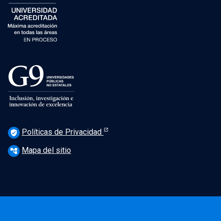
Políticas de Privacidad
verified_user
Mapa del sitio
account_tree