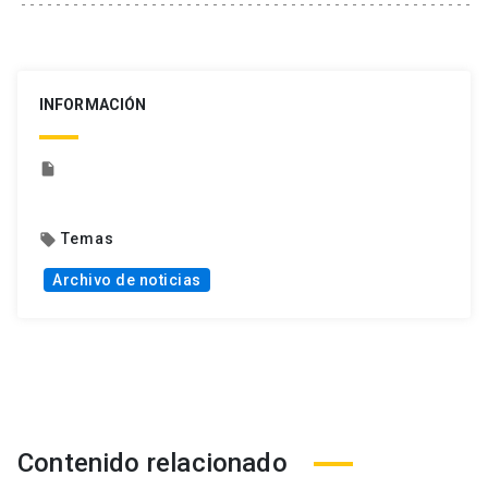
INFORMACIÓN
insert_drive_file
Temas
local_offer
Archivo de noticias
Contenido relacionado