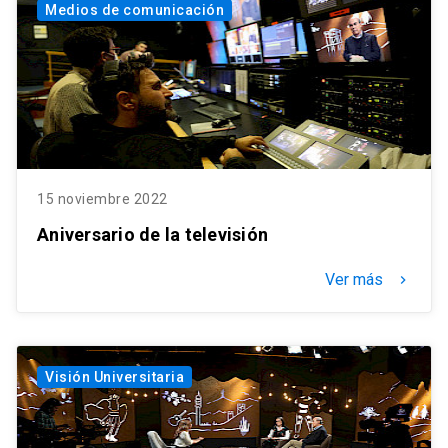
Medios de comunicación
15 noviembre 2022
Aniversario de la televisión
Ver más
keyboard_arrow_right
Visión Universitaria