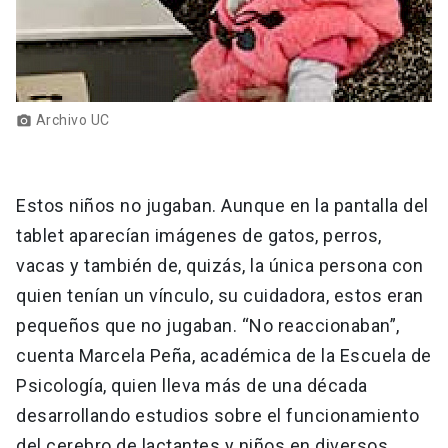
Archivo UC
photo_camera
Estos niños no jugaban. Aunque en la pantalla del
tablet aparecían imágenes de gatos, perros,
vacas y también de, quizás, la única persona con
quien tenían un vínculo, su cuidadora, estos eran
pequeños que no jugaban. “No reaccionaban”,
cuenta Marcela Peña, académica de la Escuela de
Psicología, quien lleva más de una década
desarrollando estudios sobre el funcionamiento
del cerebro de lactantes y niños en diversos