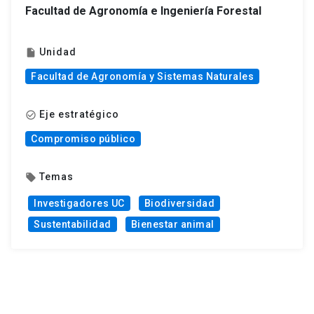
Facultad de Agronomía e Ingeniería Forestal
Unidad
insert_drive_file
Facultad de Agronomía y Sistemas Naturales
Eje estratégico
check_circle_outline
Compromiso público
Temas
local_offer
Investigadores UC
Biodiversidad
Sustentabilidad
Bienestar animal