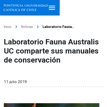
Inicio
keyboard_arrow_right
keyboard_arrow_right
Inicio
Noticias
Laboratorio Fauna…
Programas de estudio
Laboratorio Fauna Australis
Facultades, escuelas e
UC comparte sus manuales
institutos
de conservación
Investigación
Internacionalización
launch
11 julio 2019
Extensión
Vinculación