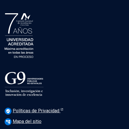
Políticas de Privacidad
verified_user
Mapa del sitio
account_tree