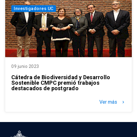
Investigadores UC
09 junio 2023
Cátedra de Biodiversidad y Desarrollo
Sostenible CMPC premió trabajos
destacados de postgrado
Ver más
keyboard_arrow_right