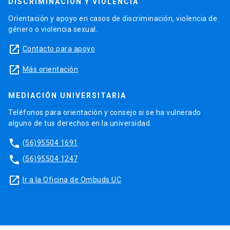
DISCRIMINACIÓN Y VIOLENCIA
Orientación y apoyo en casos de discriminación, violencia de
género o violencia sexual.
launch
Contacto para apoyo
launch
Más orientación
MEDIACIÓN UNIVERSITARIA
Teléfonos para orientación y consejo si se ha vulnerado
alguno de tus derechos en la universidad.
phone
(56)95504 1691
phone
(56)95504 1247
launch
Ir a la Oficina de Ombuds UC