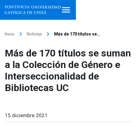
Inicio
keyboard_arrow_right
keyboard_arrow_right
Inicio
Noticias
Más de 170 títulos se…
Programas de estudio
Más de 170 títulos se suman
Facultades, escuelas e
a la Colección de Género e
institutos
Interseccionalidad de
Investigación
Bibliotecas UC
Internacionalización
launch
Extensión
15 diciembre 2021
Vinculación