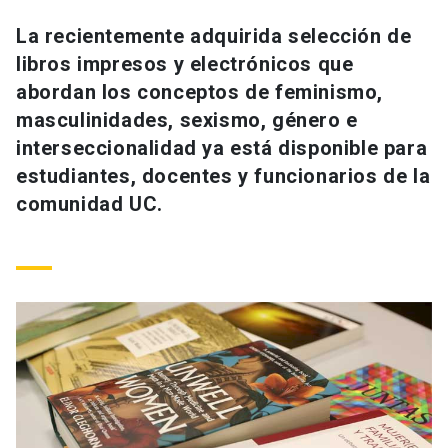
Universidad
La recientemente adquirida selección de
libros impresos y electrónicos que
keyboard_arrow_down
Información para
abordan los conceptos de feminismo,
Futuros estudiantes
Go to english site
launch
masculinidades, sexismo, género e
interseccionalidad ya está disponible para
Estudiantes
ACCESOS DIRECTOS
estudiantes, docentes y funcionarios de la
comunidad UC.
Admisión
launch
Académicos
Mi Cuenta UC
launch
Personal
Correo UC
launch
launch
Alumni
Mi Portal UC
launch
Padres y familia
Medios
Biblioteca
launch
launch
Vecinos
Donaciones
launch