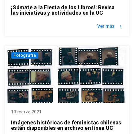
¡Súmate a la Fiesta de los Libros!: Revisa
las iniciativas y actividades en la UC
Ver más
keyboard_arrow_right
Fotografía
13 marzo 2021
Imágenes históricas de feministas chilenas
están disponibles en archivo en línea UC