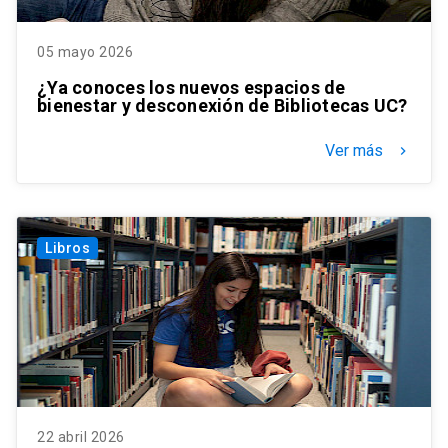
05 mayo 2026
¿Ya conoces los nuevos espacios de
bienestar y desconexión de Bibliotecas UC?
Ver más
keyboard_arrow_right
Libros
22 abril 2026