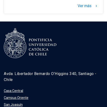
Ver más
keyboard_arrow_right
Avda. Libertador Bernardo O’Higgins 340, Santiago -
Chile
Casa Central
Campus Oriente
San Joaquín