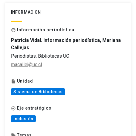
INFORMACIÓN
Información periodística
face
Patricia Vidal. Información periodística, Mariana
Callejas
Periodistas, Bibliotecas UC
macallej@uc.cl
Unidad
insert_drive_file
Sistema de Bibliotecas
Eje estratégico
check_circle_outline
Inclusión
Temas
local_offer