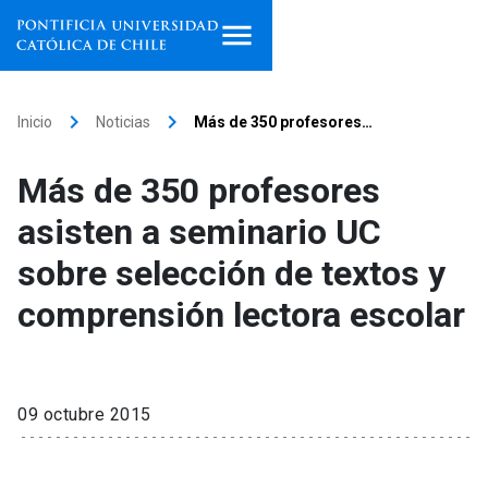
Inicio
keyboard_arrow_right
keyboard_arrow_right
Inicio
Noticias
Más de 350 profesores…
Programas de estudio
Más de 350 profesores
Facultades, escuelas e
asisten a seminario UC
institutos
sobre selección de textos y
Investigación
comprensión lectora escolar
Internacionalización
launch
Extensión
09 octubre 2015
Vinculación