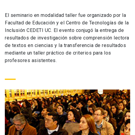
Universidad
El seminario en modalidad taller fue organizado por la
keyboard_arrow_down
Información para
Facultad de Educación y el Centro de Tecnologías de la
Inclusión CEDETI UC. El evento conjugó la entrega de
Futuros estudiantes
Go to english site
launch
resultados de investigación sobre comprensión lectora
de textos en ciencias y la transferencia de resultados
Estudiantes
ACCESOS DIRECTOS
mediante un taller práctico de criterios para los
profesores asistentes.
Admisión
launch
Académicos
Mi Cuenta UC
launch
Personal
Correo UC
launch
launch
Alumni
Mi Portal UC
launch
Padres y familia
Medios
Biblioteca
launch
launch
Vecinos
Donaciones
launch