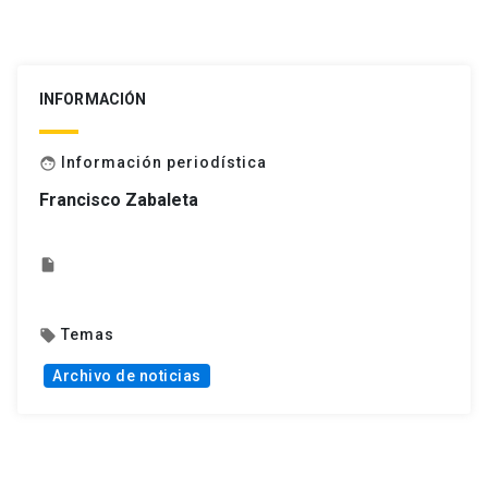
INFORMACIÓN
Información periodística
face
Francisco Zabaleta
insert_drive_file
Temas
local_offer
Archivo de noticias