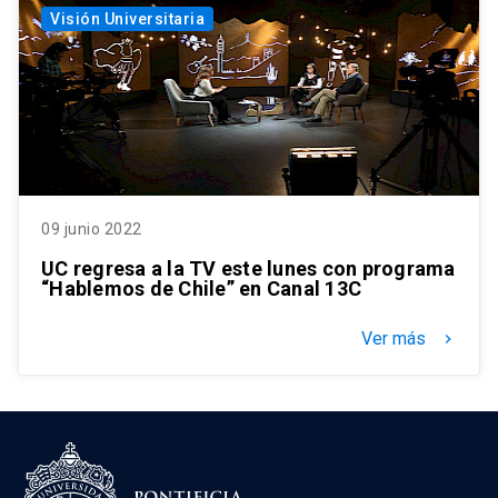
Visión Universitaria
09 junio 2022
UC regresa a la TV este lunes con programa
“Hablemos de Chile” en Canal 13C
Ver más
keyboard_arrow_right