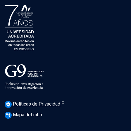
Políticas de Privacidad
verified_user
Mapa del sitio
account_tree