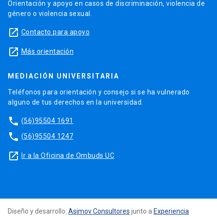
Orientación y apoyo en casos de discriminación, violencia de
género o violencia sexual.
launch
Contacto para apoyo
launch
Más orientación
MEDIACIÓN UNIVERSITARIA
Teléfonos para orientación y consejo si se ha vulnerado
alguno de tus derechos en la universidad.
phone
(56)95504 1691
phone
(56)95504 1247
launch
Ir a la Oficina de Ombuds UC
Diseño y desarrollo:
Asimov Consultores
junto a
Experiencia