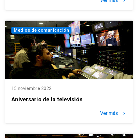
Ver más
keyboard_arrow_right
Medios de comunicación
15 noviembre 2022
Aniversario de la televisión
Ver más
keyboard_arrow_right