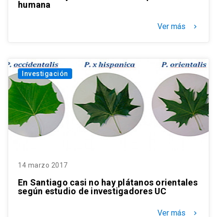
humana
Ver más
keyboard_arrow_right
Investigación
14 marzo 2017
En Santiago casi no hay plátanos orientales
según estudio de investigadores UC
Ver más
keyboard_arrow_right