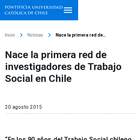
Inicio
keyboard_arrow_right
keyboard_arrow_right
Inicio
Noticias
Nace la primera red de…
Programas de estudio
Nace la primera red de
Facultades, escuelas e
investigadores de Trabajo
institutos
Social en Chile
Investigación
Internacionalización
launch
20 agosto 2015
Extensión
Vinculación
“En los 90 años del Trabajo Social chileno,