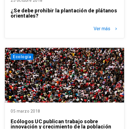
25 octubre 2018
¿Se debe prohibir la plantación de plátanos
orientales?
Ver más
keyboard_arrow_right
Ecología
05 marzo 2018
Ecólogos UC publican trabajo sobre
innovación y crecimiento de la población