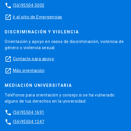
phone
(56)95504 5000
launch
Ir al sitio de Emergencias
DISCRIMINACIÓN Y VIOLENCIA
Orientación y apoyo en casos de discriminación, violencia de
género o violencia sexual.
launch
Contacto para apoyo
launch
Más orientación
MEDIACIÓN UNIVERSITARIA
Teléfonos para orientación y consejo si se ha vulnerado
alguno de tus derechos en la universidad.
phone
(56)95504 1691
phone
(56)95504 1247