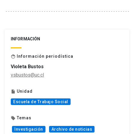
INFORMACIÓN
Información periodística
face
Violeta Bustos
vsbustos@uc.cl
Unidad
insert_drive_file
Escuela de Trabajo Social
Temas
local_offer
Investigación
Archivo de noticias