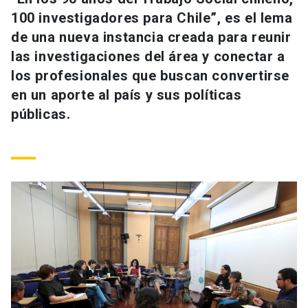
Universidad
100 investigadores para Chile”, es el lema
de una nueva instancia creada para reunir
keyboard_arrow_down
Información para
las investigaciones del área y conectar a
los profesionales que buscan convertirse
Futuros estudiantes
Go to english site
launch
en un aporte al país y sus políticas
Estudiantes
públicas.
ACCESOS DIRECTOS
Admisión
launch
Académicos
Mi Cuenta UC
launch
Personal
Correo UC
launch
launch
Alumni
Mi Portal UC
launch
Padres y familia
Medios
Biblioteca
launch
launch
Vecinos
Donaciones
launch