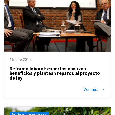
15 julio 2015
Reforma laboral: expertos analizan
beneficios y plantean reparos al proyecto
de ley
Ver más
keyboard_arrow_right
Archivo de noticias