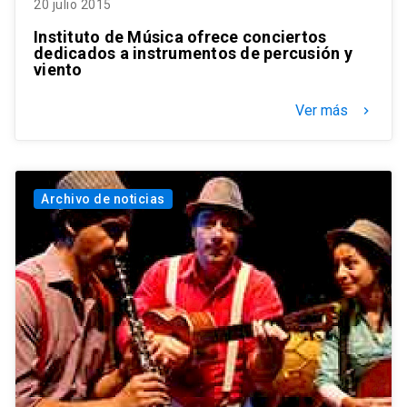
20 julio 2015
Instituto de Música ofrece conciertos
dedicados a instrumentos de percusión y
viento
Ver más
keyboard_arrow_right
Archivo de noticias