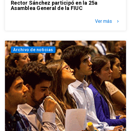
Rector Sánchez participó en la 25a
Asamblea General de la FIUC
Ver más
keyboard_arrow_right
Archivo de noticias