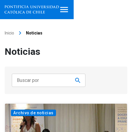
Inicio
keyboard_arrow_right
Inicio
Noticias
Programas de estudio
Noticias
Facultades, escuelas e
institutos
Investigación
Internacionalización
launch
Extensión
Archivo de noticias
Vinculación