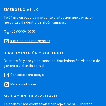
EMERGENCIAS UC
Teléfono en caso de accidente o situación que ponga en
riesgo tu vida dentro de algún campus.
phone
(56)95504 5000
launch
Ir al sitio de Emergencias
DISCRIMINACIÓN Y VIOLENCIA
Orientación y apoyo en casos de discriminación, violencia de
género o violencia sexual.
launch
Contacto para apoyo
launch
Más orientación
MEDIACIÓN UNIVERSITARIA
Teléfonos para orientación y consejo si se ha vulnerado