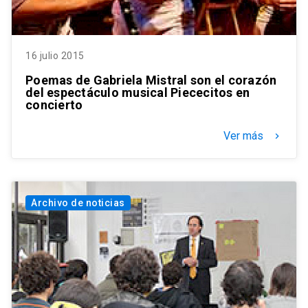
16 julio 2015
Poemas de Gabriela Mistral son el corazón
del espectáculo musical Piececitos en
concierto
Ver más
keyboard_arrow_right
Archivo de noticias