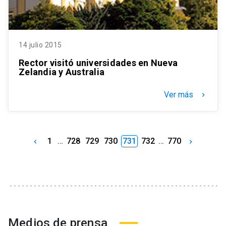
14 julio 2015
Rector visitó universidades en Nueva
Zelandia y Australia
Ver más
keyboard_arrow_right
1
…
728
729
730
731
732
…
770
keyboard_arrow_left
keyboard_arrow_right
Medios de prensa