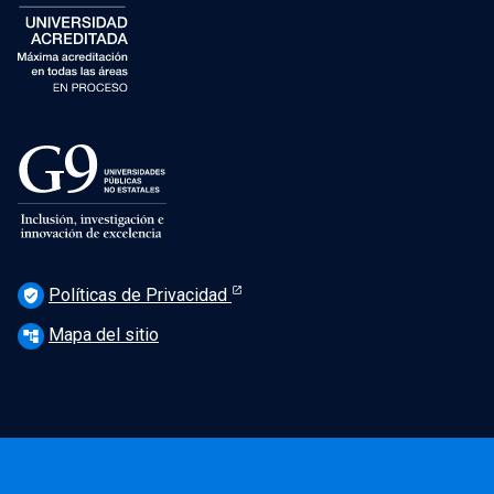
Políticas de Privacidad
verified_user
Mapa del sitio
account_tree