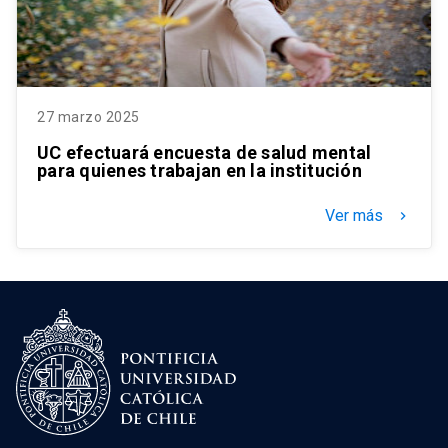
27 marzo 2025
UC efectuará encuesta de salud mental
para quienes trabajan en la institución
Ver más
keyboard_arrow_right