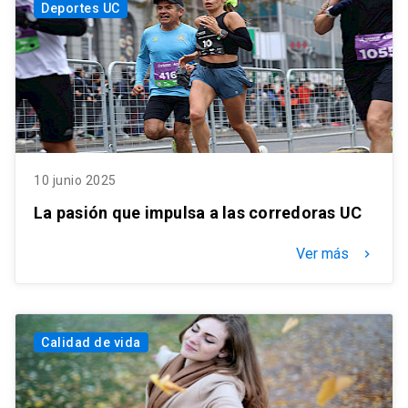
Deportes UC
10 junio 2025
La pasión que impulsa a las corredoras UC
Ver más
keyboard_arrow_right
Calidad de vida