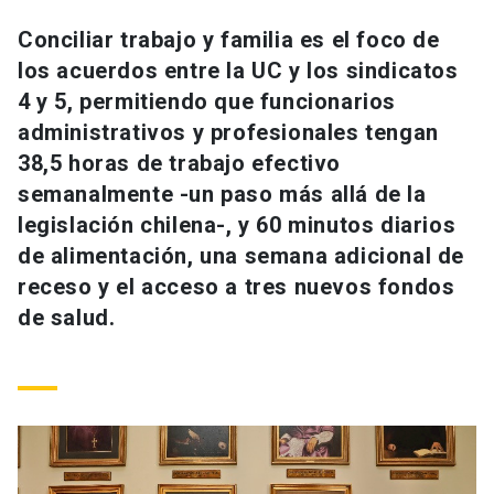
Universidad
Conciliar trabajo y familia es el foco de
los acuerdos entre la UC y los sindicatos
keyboard_arrow_down
Información para
4 y 5, permitiendo que funcionarios
Futuros estudiantes
Go to english site
launch
administrativos y profesionales tengan
38,5 horas de trabajo efectivo
Estudiantes
ACCESOS DIRECTOS
semanalmente -un paso más allá de la
legislación chilena-, y 60 minutos diarios
Admisión
launch
Académicos
de alimentación, una semana adicional de
Mi Cuenta UC
launch
receso y el acceso a tres nuevos fondos
Personal
de salud.
Correo UC
launch
launch
Alumni
Mi Portal UC
launch
Padres y familia
Medios
Biblioteca
launch
launch
Vecinos
Donaciones
launch