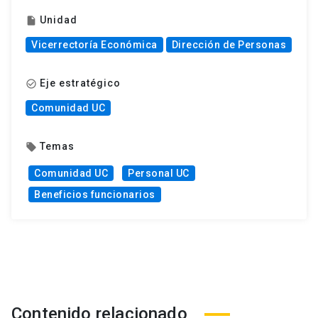
Unidad
insert_drive_file
Vicerrectoría Económica
Dirección de Personas
Eje estratégico
check_circle_outline
Comunidad UC
Temas
local_offer
Comunidad UC
Personal UC
Beneficios funcionarios
Contenido relacionado