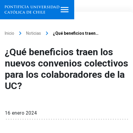
Inicio
keyboard_arrow_right
keyboard_arrow_right
Inicio
Noticias
¿Qué beneficios traen…
Programas de estudio
¿Qué beneficios traen los
Facultades, escuelas e
nuevos convenios colectivos
institutos
para los colaboradores de la
Investigación
UC?
Internacionalización
launch
Extensión
16 enero 2024
Vinculación