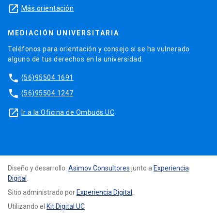
launch
Más orientación
MEDIACIÓN UNIVERSITARIA
Teléfonos para orientación y consejo si se ha vulnerado
alguno de tus derechos en la universidad.
phone
(56)95504 1691
phone
(56)95504 1247
launch
Ir a la Oficina de Ombuds UC
Diseño y desarrollo:
Asimov Consultores
junto a
Experiencia
Digital
.
Sitio administrado por
Experiencia Digital
.
Utilizando el
Kit Digital UC