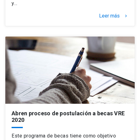
y…
Leer más
keyboard_arrow_right
Abren proceso de postulación a becas VRE
2020
Este programa de becas tiene como objetivo