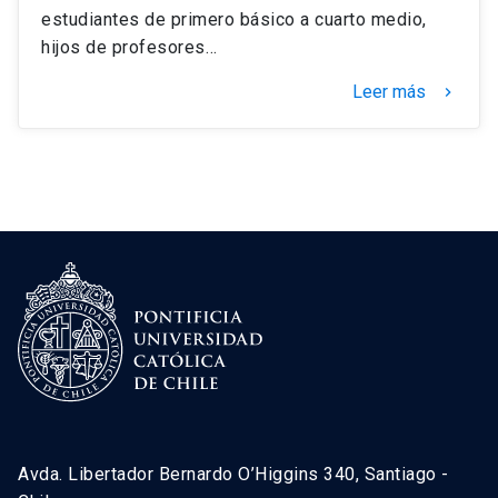
estudiantes de primero básico a cuarto medio,
hijos de profesores…
Leer más
keyboard_arrow_right
Avda. Libertador Bernardo O’Higgins 340, Santiago -