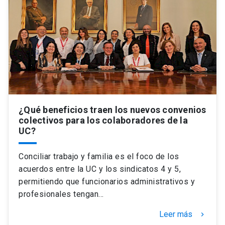
Universidad
keyboard_arrow_down
Información para
Futuros estudiantes
Go to english site
launch
Estudiantes
ACCESOS DIRECTOS
Admisión
launch
Académicos
¿Qué beneficios traen los nuevos convenios
colectivos para los colaboradores de la
Mi Cuenta UC
launch
UC?
Personal
Correo UC
launch
launch
Alumni
Conciliar trabajo y familia es el foco de los
acuerdos entre la UC y los sindicatos 4 y 5,
Mi Portal UC
launch
Padres y familia
permitiendo que funcionarios administrativos y
Medios
Biblioteca
launch
profesionales tengan…
launch
Vecinos
Leer más
keyboard_arrow_right
Donaciones
launch