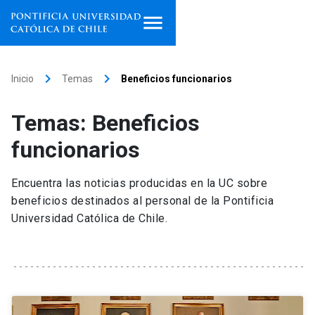
Inicio
keyboard_arrow_right
keyboard_arrow_right
Inicio
Temas
Beneficios funcionarios
Programas de estudio
Temas: Beneficios
Facultades, escuelas e
funcionarios
institutos
Encuentra las noticias producidas en la UC sobre
Investigación
beneficios destinados al personal de la Pontificia
Universidad Católica de Chile.
Internacionalización
launch
Extensión
Vinculación