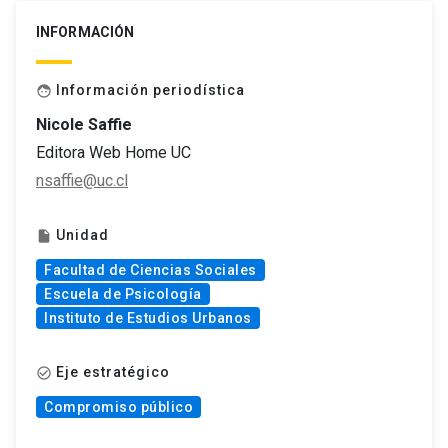
INFORMACIÓN
Información periodística
face
Nicole Saffie
Editora Web Home UC
nsaffie@uc.cl
Unidad
insert_drive_file
Facultad de Ciencias Sociales
Escuela de Psicología
Instituto de Estudios Urbanos
Eje estratégico
check_circle_outline
Compromiso público