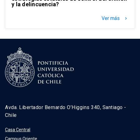
y la delincuencia?
Ver más
keyboard_arrow_right
Avda. Libertador Bernardo O’Higgins 340, Santiago -
Chile
Casa Central
Campus Oriente