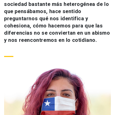
sociedad bastante más heterogénea de lo
Universidad
que pensábamos, hace sentido
keyboard_arrow_down
Información para
preguntarnos qué nos identifica y
cohesiona, cómo hacemos para que las
Futuros estudiantes
Go to english site
launch
diferencias no se conviertan en un abismo
y nos reencontremos en lo cotidiano.
Estudiantes
ACCESOS DIRECTOS
Admisión
launch
Académicos
Mi Cuenta UC
launch
Personal
Correo UC
launch
launch
Alumni
Mi Portal UC
launch
Padres y familia
Medios
Biblioteca
launch
launch
Vecinos
Donaciones
launch