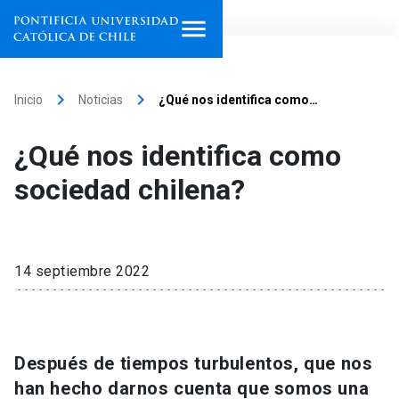
Inicio
keyboard_arrow_right
keyboard_arrow_right
Inicio
Noticias
¿Qué nos identifica como…
Programas de estudio
¿Qué nos identifica como
Facultades, escuelas e
sociedad chilena?
institutos
Investigación
14 septiembre 2022
Internacionalización
launch
Extensión
Después de tiempos turbulentos, que nos
Vinculación
han hecho darnos cuenta que somos una