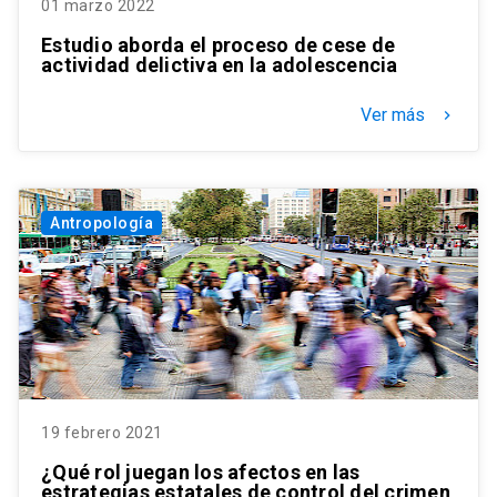
01 marzo 2022
Estudio aborda el proceso de cese de
actividad delictiva en la adolescencia
Ver más
keyboard_arrow_right
Antropología
19 febrero 2021
¿Qué rol juegan los afectos en las
estrategias estatales de control del crimen