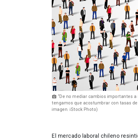
“De no mediar cambios importantes a ni
photo_camera
tengamos que acostumbrar con tasas de d
imagen. iStock Photo)
El mercado laboral chileno resint