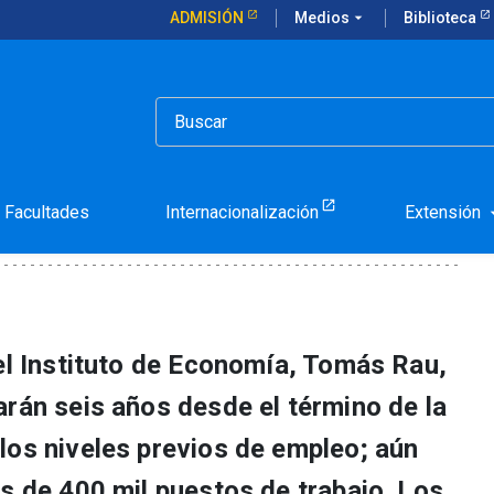
ADMISIÓN
Medios
arrow_drop_down
Biblioteca
hileno post Covid19
o laboral chileno post C
Facultades
Internacionalización
Extensión
arrow_d
del Instituto de Economía, Tomás Rau,
arán seis años desde el término de la
los niveles previos de empleo; aún
s de 400 mil puestos de trabajo. Los