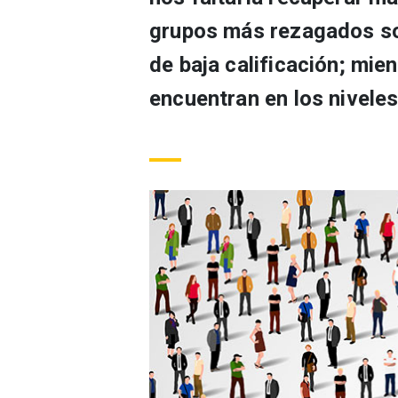
grupos más rezagados so
de baja calificación; mie
encuentran en los nivele