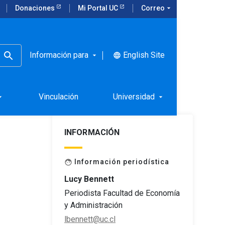
Donaciones
Mi Portal UC
Correo
arrow_drop_down
Información para
English Site
language
arrow_drop_down
ovid19
Vinculación
Universidad
rop_down
arrow_drop_down
INFORMACIÓN
Información periodística
face
Lucy Bennett
Periodista Facultad de Economía
y Administración
lbennett@uc.cl