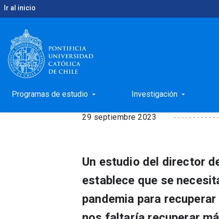
Ir al inicio
keyboard_arrow_right
keyboard_arrow_right
Inicio
Noticias
Radiografía al mercado laboral c
Radiografía al mercad
Programas de estudio
Investigación
arrow_drop_down
arrow_drop_down
29 septiembre 2023
Un estudio del director 
establece que se necesit
pandemia para recuperar 
nos faltaría recuperar má