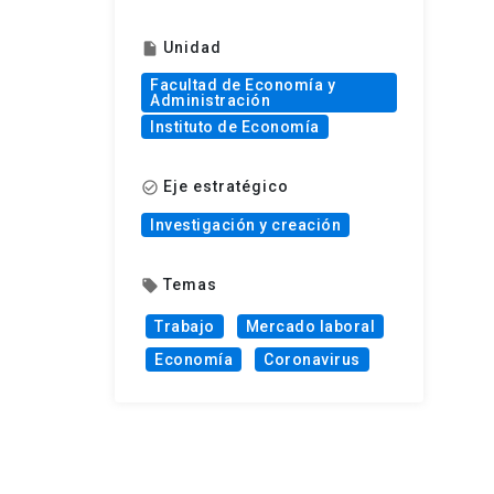
Unidad
insert_drive_file
Facultad de Economía y
Administración
Instituto de Economía
Eje estratégico
check_circle_outline
Investigación y creación
Temas
local_offer
Trabajo
Mercado laboral
Economía
Coronavirus