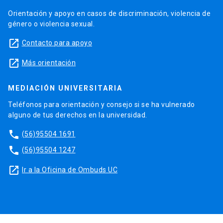
Orientación y apoyo en casos de discriminación, violencia de
género o violencia sexual.
launch
Contacto para apoyo
launch
Más orientación
MEDIACIÓN UNIVERSITARIA
Teléfonos para orientación y consejo si se ha vulnerado
alguno de tus derechos en la universidad.
phone
(56)95504 1691
phone
(56)95504 1247
launch
Ir a la Oficina de Ombuds UC