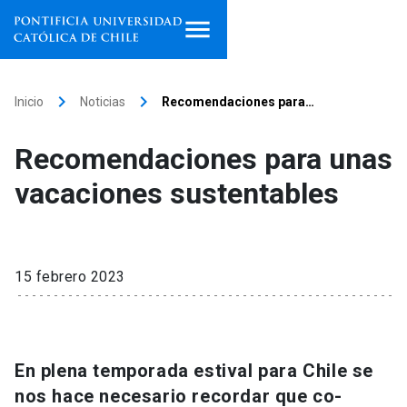
Inicio
keyboard_arrow_right
keyboard_arrow_right
Inicio
Noticias
Recomendaciones para…
Programas de estudio
Recomendaciones para unas
Facultades, escuelas e
vacaciones sustentables
institutos
Investigación
15 febrero 2023
Internacionalización
launch
Extensión
En plena temporada estival para Chile se
Vinculación
nos hace necesario recordar que co-