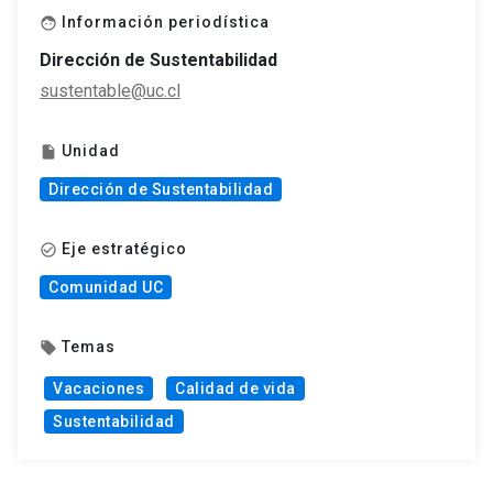
Información periodística
face
Dirección de Sustentabilidad
sustentable@uc.cl
Unidad
insert_drive_file
Dirección de Sustentabilidad
Eje estratégico
check_circle_outline
Comunidad UC
Temas
local_offer
Vacaciones
Calidad de vida
Sustentabilidad