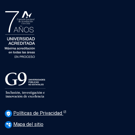
Políticas de Privacidad
verified_user
Mapa del sitio
account_tree