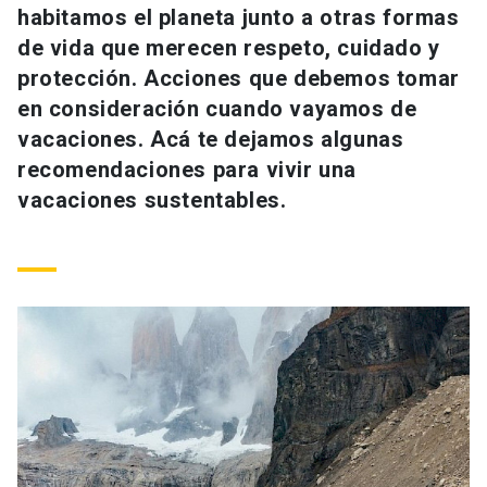
habitamos el planeta junto a otras formas
Universidad
de vida que merecen respeto, cuidado y
keyboard_arrow_down
Información para
protección. Acciones que debemos tomar
en consideración cuando vayamos de
Futuros estudiantes
Go to english site
launch
vacaciones. Acá te dejamos algunas
recomendaciones para vivir una
Estudiantes
ACCESOS DIRECTOS
vacaciones sustentables.
Admisión
launch
Académicos
Mi Cuenta UC
launch
Personal
Correo UC
launch
launch
Alumni
Mi Portal UC
launch
Padres y familia
Medios
Biblioteca
launch
launch
Vecinos
Donaciones
launch