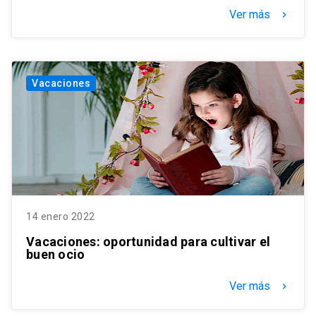
Ver más
keyboard_arrow_right
Vacaciones
14 enero 2022
Vacaciones: oportunidad para cultivar el
buen ocio
Ver más
keyboard_arrow_right