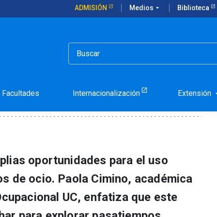
ADMISIÓN
Medios
arrow_drop_down
Biblioteca
tivar el buen ocio
ad para cultivar el buen 
Facultades
Internacionalización
Extensión
arrow_d
lias oportunidades para el uso
os de ocio. Paola Cimino, académica
Ocupacional UC, enfatiza que este
har para explorar pasatiempos