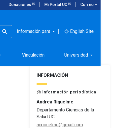
Donaciones
Mi Portal UC
Correo
arrow_drop_down
Información para
English Site
language
arrow_drop_down
ocio
Vinculación
Universidad
rop_down
arrow_drop_down
INFORMACIÓN
Información periodística
face
Andrea Riquelme
Departamento Ciencias de la
Salud UC
acriquelme@gmail.com