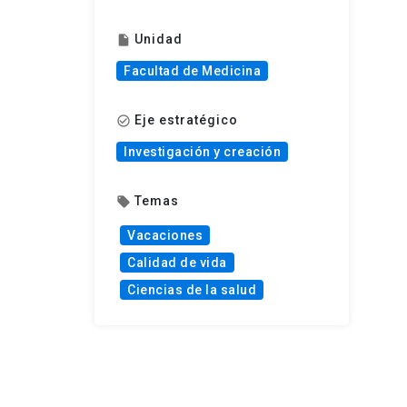
Unidad
insert_drive_file
Facultad de Medicina
Eje estratégico
check_circle_outline
Investigación y creación
Temas
local_offer
Vacaciones
Calidad de vida
Ciencias de la salud