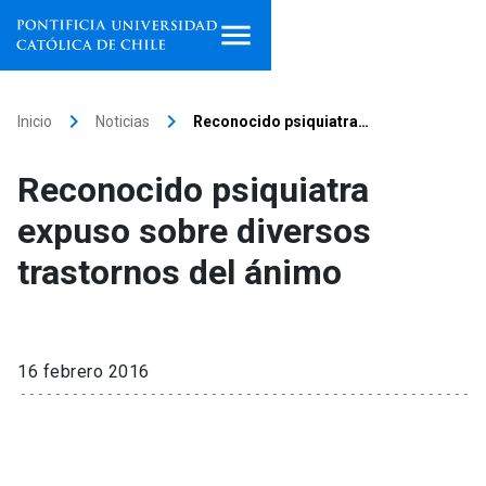
Inicio
keyboard_arrow_right
keyboard_arrow_right
Inicio
Noticias
Reconocido psiquiatra…
Programas de estudio
Reconocido psiquiatra
Facultades, escuelas e
expuso sobre diversos
institutos
trastornos del ánimo
Investigación
Internacionalización
launch
16 febrero 2016
Extensión
Vinculación