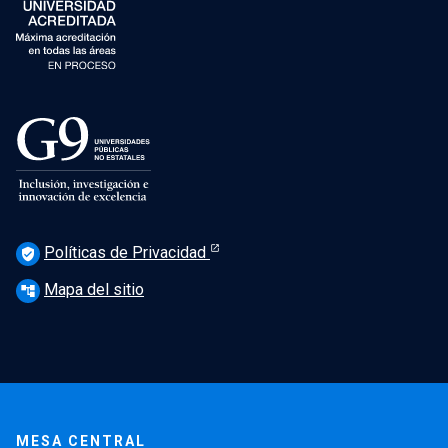
Políticas de Privacidad
verified_user
Mapa del sitio
account_tree
MESA CENTRAL