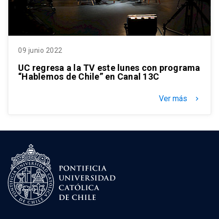
09 junio 2022
UC regresa a la TV este lunes con programa
“Hablemos de Chile” en Canal 13C
Ver más
keyboard_arrow_right