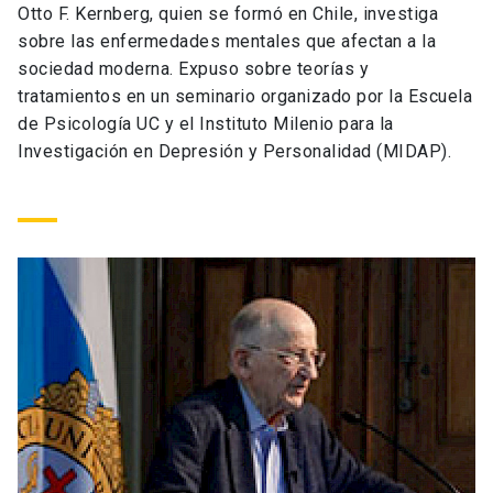
Otto F. Kernberg, quien se formó en Chile, investiga
Universidad
sobre las enfermedades mentales que afectan a la
sociedad moderna. Expuso sobre teorías y
keyboard_arrow_down
Información para
tratamientos en un seminario organizado por la Escuela
de Psicología UC y el Instituto Milenio para la
Futuros estudiantes
Go to english site
launch
Investigación en Depresión y Personalidad (MIDAP).
Estudiantes
ACCESOS DIRECTOS
Admisión
launch
Académicos
Mi Cuenta UC
launch
Personal
Correo UC
launch
launch
Alumni
Mi Portal UC
launch
Padres y familia
Medios
Biblioteca
launch
launch
Vecinos
Donaciones
launch