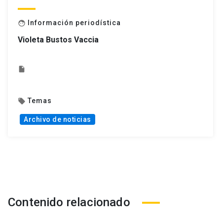
Información periodística
face
Violeta Bustos Vaccia
insert_drive_file
Temas
local_offer
Archivo de noticias
Contenido relacionado