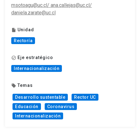
msotoagu@uc.cl/ ana.callejas@uc.cl/
daniela.zarate@uc.cl
Unidad
insert_drive_file
Rectoría
Eje estratégico
check_circle_outline
Internacionalización
Temas
local_offer
Desarrollo sustentable
Rector UC
Educación
Coronavirus
Internacionalización