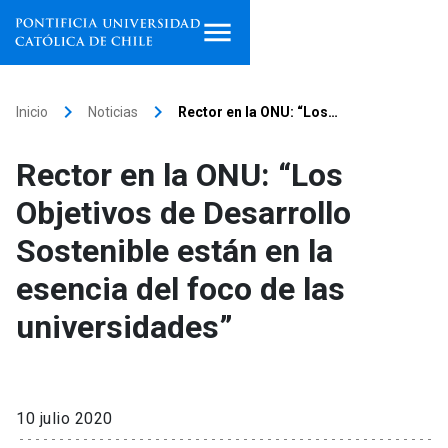
Inicio
keyboard_arrow_right
keyboard_arrow_right
Inicio
Noticias
Rector en la ONU: “Los…
Programas de estudio
Rector en la ONU: “Los
Facultades, escuelas e
Objetivos de Desarrollo
institutos
Sostenible están en la
Investigación
esencia del foco de las
Internacionalización
launch
universidades”
Extensión
Vinculación
10 julio 2020