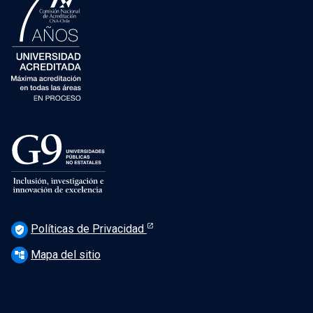
Políticas de Privacidad
verified_user
Mapa del sitio
account_tree