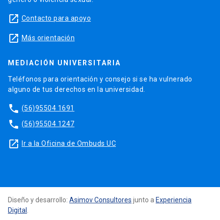
launch
Contacto para apoyo
launch
Más orientación
MEDIACIÓN UNIVERSITARIA
Teléfonos para orientación y consejo si se ha vulnerado
alguno de tus derechos en la universidad.
phone
(56)95504 1691
phone
(56)95504 1247
launch
Ir a la Oficina de Ombuds UC
Diseño y desarrollo:
Asimov Consultores
junto a
Experiencia
Digital
.