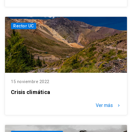
Rector UC
15 noviembre 2022
Crisis climática
Ver más
keyboard_arrow_right