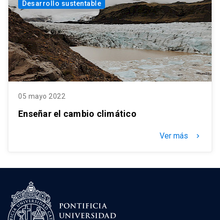
Desarrollo sustentable
05 mayo 2022
Enseñar el cambio climático
Ver más
keyboard_arrow_right