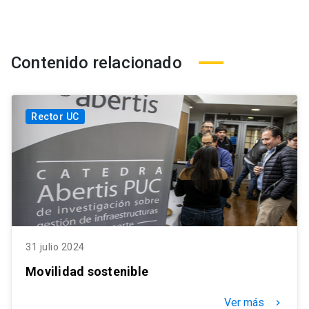
Contenido relacionado
Rector UC
31 julio 2024
Movilidad sostenible
Ver más
keyboard_arrow_right