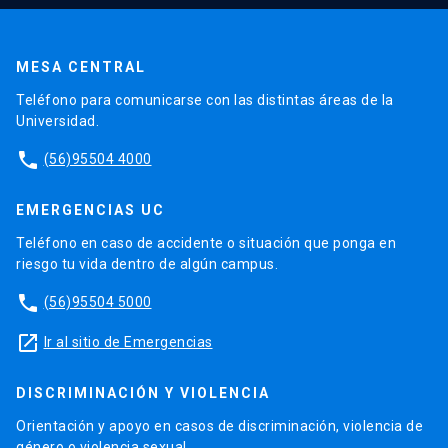
MESA CENTRAL
Teléfono para comunicarse con las distintas áreas de la
Universidad.
phone
(56)95504 4000
EMERGENCIAS UC
Teléfono en caso de accidente o situación que ponga en
riesgo tu vida dentro de algún campus.
phone
(56)95504 5000
launch
Ir al sitio de Emergencias
DISCRIMINACIÓN Y VIOLENCIA
Orientación y apoyo en casos de discriminación, violencia de
género o violencia sexual.