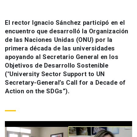
Universidad
keyboard_arrow_down
Información para
El rector Ignacio Sánchez participó en el
encuentro que desarrolló la Organización
Futuros estudiantes
Go to english site
launch
de las Naciones Unidas (ONU) por la
primera década de las universidades
Estudiantes
ACCESOS DIRECTOS
apoyando al Secretario General en los
Admisión
launch
Objetivos de Desarrollo Sostenible
Académicos
("University Sector Support to UN
Mi Cuenta UC
launch
Personal
Secretary-General’s Call for a Decade of
Correo UC
launch
Action on the SDGs”).
launch
Alumni
Mi Portal UC
launch
Padres y familia
Medios
Biblioteca
launch
launch
Vecinos
Donaciones
launch