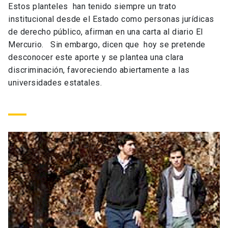
Estos planteles han tenido siempre un trato
Universidad
institucional desde el Estado como personas jurídicas
de derecho público, afirman en una carta al diario El
keyboard_arrow_down
Información para
Mercurio. Sin embargo, dicen que hoy se pretende
desconocer este aporte y se plantea una clara
Futuros estudiantes
Go to english site
launch
discriminación, favoreciendo abiertamente a las
universidades estatales.
Estudiantes
ACCESOS DIRECTOS
Admisión
launch
Académicos
Mi Cuenta UC
launch
Personal
Correo UC
launch
launch
Alumni
Mi Portal UC
launch
Padres y familia
Medios
Biblioteca
launch
launch
Vecinos
Donaciones
launch