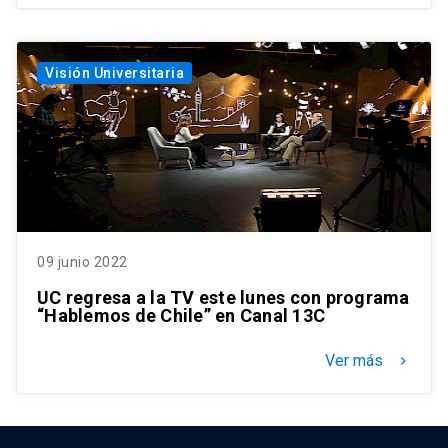
Visión Universitaria
09 junio 2022
UC regresa a la TV este lunes con programa
“Hablemos de Chile” en Canal 13C
Ver más
keyboard_arrow_right