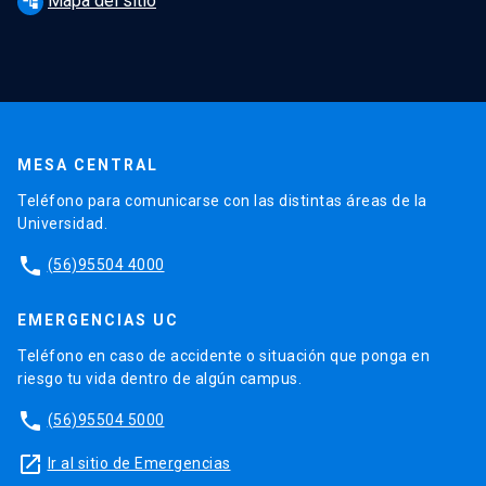
Mapa del sitio
account_tree
MESA CENTRAL
Teléfono para comunicarse con las distintas áreas de la
Universidad.
phone
(56)95504 4000
EMERGENCIAS UC
Teléfono en caso de accidente o situación que ponga en
riesgo tu vida dentro de algún campus.
phone
(56)95504 5000
launch
Ir al sitio de Emergencias