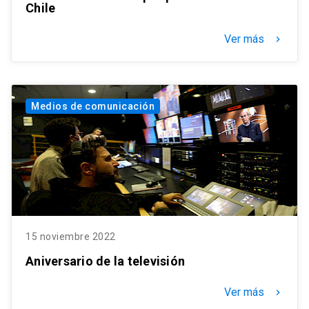
Chile
Ver más
keyboard_arrow_right
Medios de comunicación
15 noviembre 2022
Aniversario de la televisión
Ver más
keyboard_arrow_right