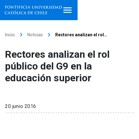
Inicio
keyboard_arrow_right
keyboard_arrow_right
Inicio
Noticias
Rectores analizan el rol…
Programas de estudio
Rectores analizan el rol
Facultades, escuelas e
público del G9 en la
institutos
educación superior
Investigación
Internacionalización
launch
20 junio 2016
Extensión
Vinculación