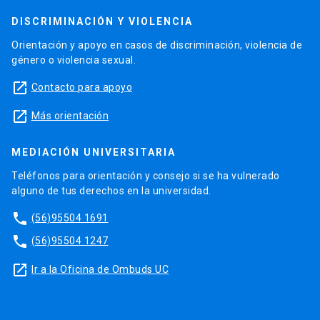
DISCRIMINACIÓN Y VIOLENCIA
Orientación y apoyo en casos de discriminación, violencia de
género o violencia sexual.
launch
Contacto para apoyo
launch
Más orientación
MEDIACIÓN UNIVERSITARIA
Teléfonos para orientación y consejo si se ha vulnerado
alguno de tus derechos en la universidad.
phone
(56)95504 1691
phone
(56)95504 1247
launch
Ir a la Oficina de Ombuds UC