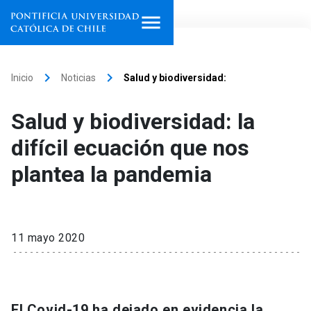
Inicio
keyboard_arrow_right
keyboard_arrow_right
Inicio
Noticias
Salud y biodiversidad:
Programas de estudio
Salud y biodiversidad: la
Facultades, escuelas e
difícil ecuación que nos
institutos
plantea la pandemia
Investigación
Internacionalización
launch
11 mayo 2020
Extensión
Vinculación
El Covid-19 ha dejado en evidencia la