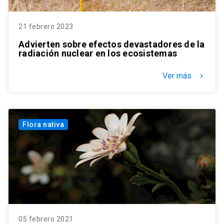
21 febrero 2023
Advierten sobre efectos devastadores de la
radiación nuclear en los ecosistemas
Ver más
keyboard_arrow_right
Flora nativa
05 febrero 2021