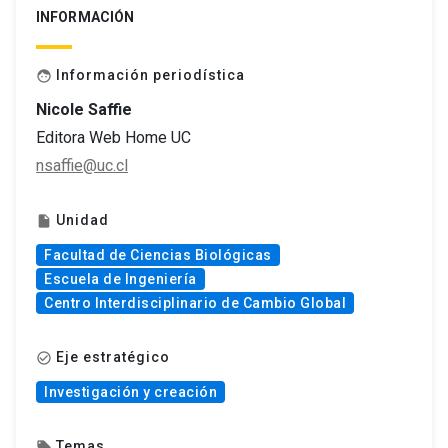
INFORMACIÓN
Información periodística
face
Nicole Saffie
Editora Web Home UC
nsaffie@uc.cl
Unidad
insert_drive_file
Facultad de Ciencias Biológicas
Escuela de Ingeniería
Centro Interdisciplinario de Cambio Global
Eje estratégico
check_circle_outline
Investigación y creación
Temas
local_offer