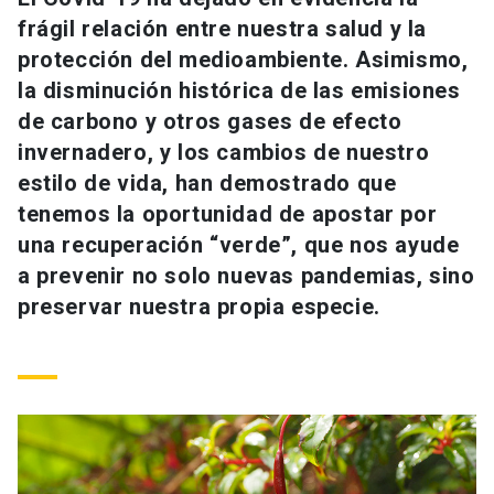
Universidad
frágil relación entre nuestra salud y la
protección del medioambiente. Asimismo,
keyboard_arrow_down
Información para
la disminución histórica de las emisiones
de carbono y otros gases de efecto
Futuros estudiantes
Go to english site
launch
invernadero, y los cambios de nuestro
Estudiantes
estilo de vida, han demostrado que
ACCESOS DIRECTOS
tenemos la oportunidad de apostar por
Admisión
launch
Académicos
una recuperación “verde”, que nos ayude
a prevenir no solo nuevas pandemias, sino
Mi Cuenta UC
launch
Personal
preservar nuestra propia especie.
Correo UC
launch
launch
Alumni
Mi Portal UC
launch
Padres y familia
Medios
Biblioteca
launch
launch
Vecinos
Donaciones
launch