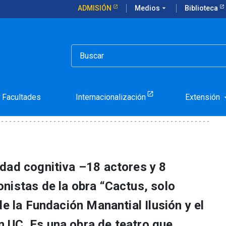
ADMISIÓN
Medios
arrow_drop_down
Biblioteca
gares chilenos
cto a los hogares chilenos
Facultades
Internacionalización
Extensión
arrow_d
dad cognitiva –18 actores y 8
nistas de la obra “Cactus, solo
de la Fundación Manantial Ilusión y el
 UC. Es una obra de teatro que