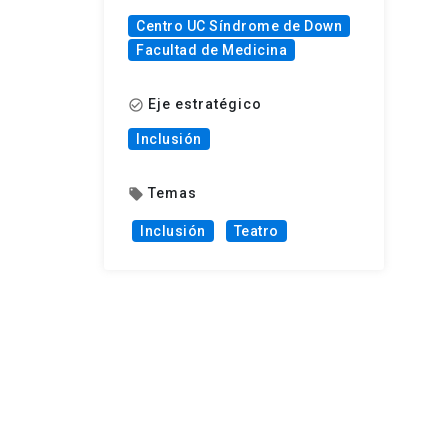
Centro UC Síndrome de Down
Facultad de Medicina
Eje estratégico
check_circle_outline
Inclusión
Temas
local_offer
Inclusión
Teatro