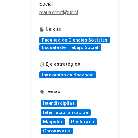
Social
maria.ceruti@uc.cl
Unidad
insert_drive_file
Facultad de Ciencias Sociales
Escuela de Trabajo Social
Eje estratégico
check_circle_outline
Innovación en docencia
Temas
local_offer
Interdisciplina
Internacionalización
Magíster
Postgrado
Coronavirus