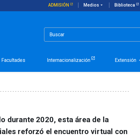
ADMISIÓN
Medios
arrow_drop_down
Biblioteca
nza el Magíster en Trabajo Social Clínico
atorios, avanza el Magíst
Facultades
Internacionalización
Extensión
arrow_d
lo durante 2020, esta área de la
ales reforzó el encuentro virtual con