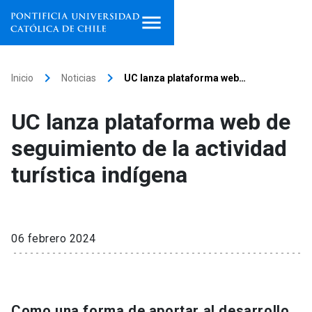
Inicio
keyboard_arrow_right
keyboard_arrow_right
Inicio
Noticias
UC lanza plataforma web…
Programas de estudio
UC lanza plataforma web de
Facultades, escuelas e
seguimiento de la actividad
institutos
turística indígena
Investigación
Internacionalización
launch
06 febrero 2024
Extensión
Vinculación
Como una forma de aportar al desarrollo