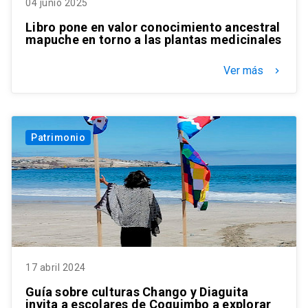
04 junio 2025
Libro pone en valor conocimiento ancestral
mapuche en torno a las plantas medicinales
Ver más
keyboard_arrow_right
Patrimonio
17 abril 2024
Guía sobre culturas Chango y Diaguita
invita a escolares de Coquimbo a explorar