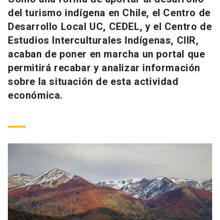
Universidad
del turismo indígena en Chile, el Centro de
Desarrollo Local UC, CEDEL, y el Centro de
keyboard_arrow_down
Información para
Estudios Interculturales Indígenas, CIIR,
acaban de poner en marcha un portal que
Futuros estudiantes
Go to english site
launch
permitirá recabar y analizar información
Estudiantes
sobre la situación de esta actividad
ACCESOS DIRECTOS
económica.
Admisión
launch
Académicos
Mi Cuenta UC
launch
Personal
Correo UC
launch
launch
Alumni
Mi Portal UC
launch
Padres y familia
Medios
Biblioteca
launch
launch
Vecinos
Donaciones
launch