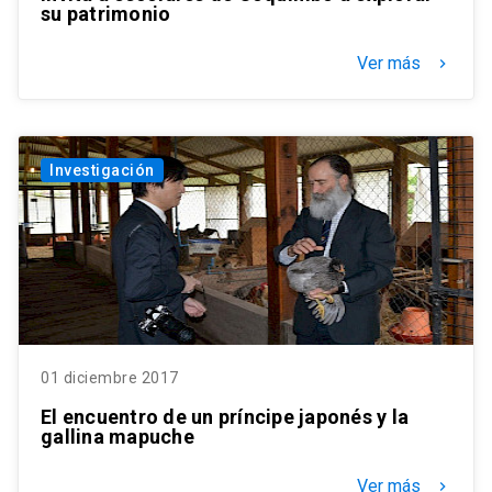
su patrimonio
Ver más
keyboard_arrow_right
Investigación
01 diciembre 2017
El encuentro de un príncipe japonés y la
gallina mapuche
Ver más
keyboard_arrow_right