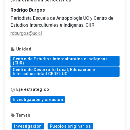
Información periodística
face
Rodrigo Burgos
Periodista Escuela de Antropología UC y Centro de
Estudios Interculturales e Indígenas, CIIR
roburgos@uc.cl
Unidad
insert_drive_file
Centro de Estudios Interculturales e Indígenas
(CIIR)
Centro de Desarrollo Local, Educación e
Interculturalidad CEDEL UC
Eje estratégico
check_circle_outline
Investigación y creación
Temas
local_offer
Investigación
Pueblos originarios