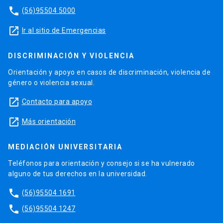
phone
(56)95504 5000
launch
Ir al sitio de Emergencias
DISCRIMINACIÓN Y VIOLENCIA
Orientación y apoyo en casos de discriminación, violencia de
género o violencia sexual.
launch
Contacto para apoyo
launch
Más orientación
MEDIACIÓN UNIVERSITARIA
Teléfonos para orientación y consejo si se ha vulnerado
alguno de tus derechos en la universidad.
phone
(56)95504 1691
phone
(56)95504 1247