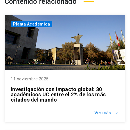
Contenido relacionado
Planta Académica
11 noviembre 2025
Investigación con impacto global: 30
académicos UC entre el 2% de los más
citados del mundo
Ver más
keyboard_arrow_right