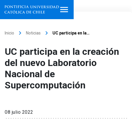
Inicio
keyboard_arrow_right
keyboard_arrow_right
Inicio
Noticias
UC participa en la…
Programas de estudio
UC participa en la creación
Facultades, escuelas e
del nuevo Laboratorio
institutos
Nacional de
Investigación
Supercomputación
Internacionalización
launch
Extensión
08 julio 2022
Vinculación