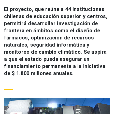
Universidad
El proyecto, que reúne a 44 instituciones
chilenas de educación superior y centros,
keyboard_arrow_down
Información para
permitirá desarrollar investigación de
Futuros estudiantes
Go to english site
launch
frontera en ámbitos como el diseño de
fármacos, optimización de recursos
Estudiantes
ACCESOS DIRECTOS
naturales, seguridad informática y
monitoreo de cambio climático. Se aspira
Admisión
launch
Académicos
a que el estado pueda asegurar un
Mi Cuenta UC
launch
financiamiento permanente a la iniciativa
Personal
de $ 1.800 millones anuales.
Correo UC
launch
launch
Alumni
Mi Portal UC
launch
Padres y familia
Medios
Biblioteca
launch
launch
Vecinos
Donaciones
launch