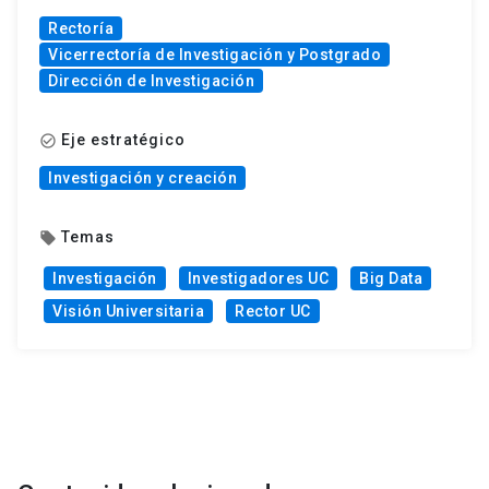
Rectoría
Vicerrectoría de Investigación y Postgrado
Dirección de Investigación
Eje estratégico
check_circle_outline
Investigación y creación
Temas
local_offer
Investigación
Investigadores UC
Big Data
Visión Universitaria
Rector UC