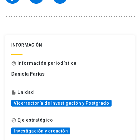
INFORMACIÓN
Información periodística
face
Daniela Farías
Unidad
insert_drive_file
Vicerrectoría de Investigación y Postgrado
Eje estratégico
check_circle_outline
Investigación y creación