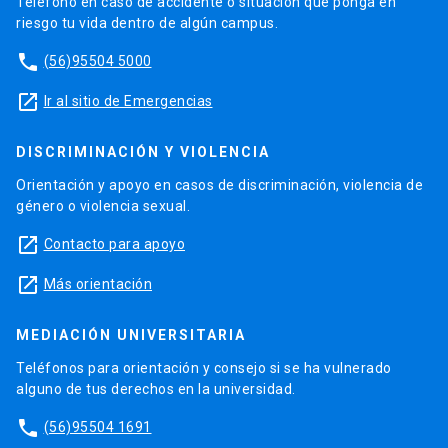
Teléfono en caso de accidente o situación que ponga en
riesgo tu vida dentro de algún campus.
phone
(56)95504 5000
launch
Ir al sitio de Emergencias
DISCRIMINACIÓN Y VIOLENCIA
Orientación y apoyo en casos de discriminación, violencia de
género o violencia sexual.
launch
Contacto para apoyo
launch
Más orientación
MEDIACIÓN UNIVERSITARIA
Teléfonos para orientación y consejo si se ha vulnerado
alguno de tus derechos en la universidad.
phone
(56)95504 1691