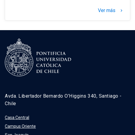
Ver más
keyboard_arrow_right
Avda. Libertador Bernardo O’Higgins 340, Santiago -
Chile
Casa Central
Campus Oriente