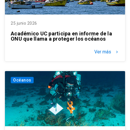
25 junio 2026
Académico UC participa en informe de la
ONU que llama a proteger los océanos
Ver más
keyboard_arrow_right
Océanos