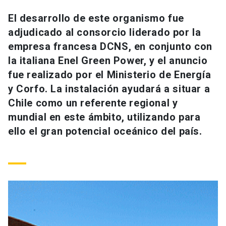
Universidad
El desarrollo de este organismo fue
adjudicado al consorcio liderado por la
keyboard_arrow_down
Información para
empresa francesa DCNS, en conjunto con
Futuros estudiantes
Go to english site
launch
la italiana Enel Green Power, y el anuncio
fue realizado por el Ministerio de Energía
Estudiantes
ACCESOS DIRECTOS
y Corfo. La instalación ayudará a situar a
Chile como un referente regional y
Admisión
launch
Académicos
mundial en este ámbito, utilizando para
Mi Cuenta UC
launch
ello el gran potencial oceánico del país.
Personal
Correo UC
launch
launch
Alumni
Mi Portal UC
launch
Padres y familia
Medios
Biblioteca
launch
launch
Vecinos
Donaciones
launch