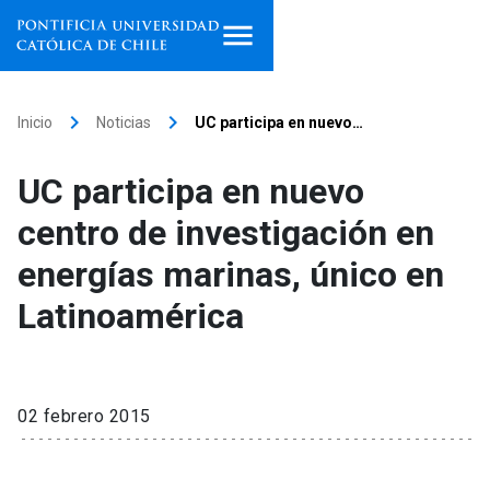
Inicio
keyboard_arrow_right
keyboard_arrow_right
Inicio
Noticias
UC participa en nuevo…
Programas de estudio
UC participa en nuevo
Facultades, escuelas e
centro de investigación en
institutos
energías marinas, único en
Investigación
Latinoamérica
Internacionalización
launch
Extensión
02 febrero 2015
Vinculación