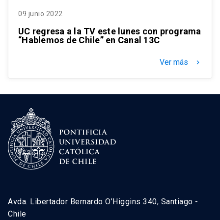
09 junio 2022
UC regresa a la TV este lunes con programa
“Hablemos de Chile” en Canal 13C
Ver más
keyboard_arrow_right
Avda. Libertador Bernardo O’Higgins 340, Santiago -
Chile