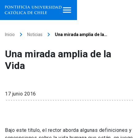
Inicio
keyboard_arrow_right
keyboard_arrow_right
Inicio
Noticias
Una mirada amplia de la…
Programas de estudio
Una mirada amplia de la
Facultades, escuelas e
Vida
institutos
Investigación
17 junio 2016
Internacionalización
launch
Extensión
Vinculación
Bajo este título, el rector aborda algunas definiciones y
concepciones sobre la vida humana que están en juego