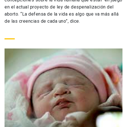
Universidad
en el actual proyecto de ley de despenalización del
aborto. “La defensa de la vida es algo que va más allá
keyboard_arrow_down
Información para
de las creencias de cada uno”, dice.
Futuros estudiantes
Go to english site
launch
Estudiantes
ACCESOS DIRECTOS
Admisión
launch
Académicos
Mi Cuenta UC
launch
Personal
Correo UC
launch
launch
Alumni
Mi Portal UC
launch
Padres y familia
Medios
Biblioteca
launch
launch
Vecinos
Donaciones
launch