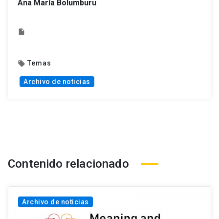
Ana María Bolumburu
insert_drive_file
Temas
local_offer
Archivo de noticias
Contenido relacionado
Archivo de noticias