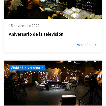
15 noviembre 2022
Aniversario de la televisión
Ver más
keyboard_arrow_right
Visión Universitaria