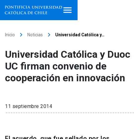
Inicio
keyboard_arrow_right
keyboard_arrow_right
Inicio
Noticias
Universidad Católica y…
Programas de estudio
Universidad Católica y Duoc
Facultades, escuelas e
UC firman convenio de
institutos
cooperación en innovación
Investigación
Internacionalización
launch
11 septiembre 2014
Extensión
Vinculación
El acuerdo, que fue sellado por los