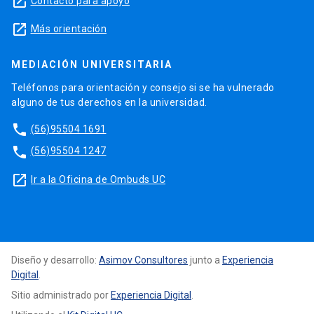
launch
Contacto para apoyo
launch
Más orientación
MEDIACIÓN UNIVERSITARIA
Teléfonos para orientación y consejo si se ha vulnerado
alguno de tus derechos en la universidad.
phone
(56)95504 1691
phone
(56)95504 1247
launch
Ir a la Oficina de Ombuds UC
Diseño y desarrollo:
Asimov Consultores
junto a
Experiencia
Digital
.
Sitio administrado por
Experiencia Digital
.