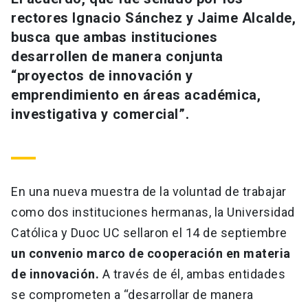
Universidad
rectores Ignacio Sánchez y Jaime Alcalde,
busca que ambas instituciones
keyboard_arrow_down
Información para
desarrollen de manera conjunta
“proyectos de innovación y
Futuros estudiantes
Go to english site
launch
emprendimiento en áreas académica,
Estudiantes
investigativa y comercial”.
ACCESOS DIRECTOS
Admisión
launch
Académicos
Mi Cuenta UC
launch
Personal
En una nueva muestra de la voluntad de trabajar
Correo UC
launch
como dos instituciones hermanas, la Universidad
launch
Alumni
Católica y Duoc UC sellaron el 14 de septiembre
Mi Portal UC
launch
Padres y familia
un convenio marco de cooperación en materia
Medios
Biblioteca
launch
de innovación.
A través de él, ambas entidades
launch
Vecinos
se comprometen a “desarrollar de manera
Donaciones
launch