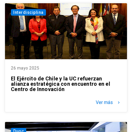
Interdisciplina
26 mayo 2025
El Ejército de Chile y la UC refuerzan
alianza estratégica con encuentro en el
Centro de Innovación
Ver más
keyboard_arrow_right
Duoc