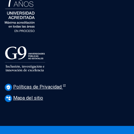
Políticas de Privacidad
verified_user
Mapa del sitio
account_tree