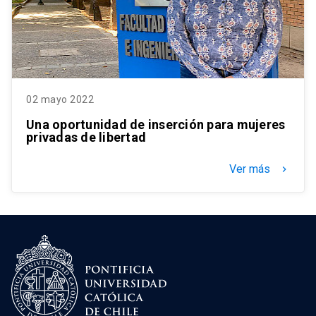
02 mayo 2022
Una oportunidad de inserción para mujeres
privadas de libertad
Ver más
keyboard_arrow_right