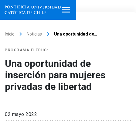
Inicio
keyboard_arrow_right
keyboard_arrow_right
Inicio
Noticias
Una oportunidad de…
Programas de estudio
PROGRAMA ELEDUC:
Facultades, escuelas e
Una oportunidad de
institutos
inserción para mujeres
Investigación
privadas de libertad
Internacionalización
launch
Extensión
02 mayo 2022
Vinculación