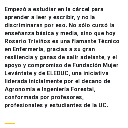
Universidad
Empezó a estudiar en la cárcel para
aprender a leer y escribir, y no la
keyboard_arrow_down
Información para
discriminaran por eso. No sólo cursó la
enseñanza básica y media, sino que hoy
Futuros estudiantes
Go to english site
launch
Rosario Triviños es una flamante Técnico
Estudiantes
ACCESOS DIRECTOS
en Enfermería, gracias a su gran
resiliencia y ganas de salir adelante, y el
Admisión
launch
Académicos
apoyo y compromiso de Fundación Mujer
Mi Cuenta UC
launch
Levántate y de ELEDUC, una iniciativa
Personal
liderada inicialmente por el decano de
Correo UC
launch
launch
Agronomía e Ingeniería Forestal,
Alumni
conformada por profesores,
Mi Portal UC
launch
Padres y familia
profesionales y estudiantes de la UC.
Medios
Biblioteca
launch
launch
Vecinos
Donaciones
launch