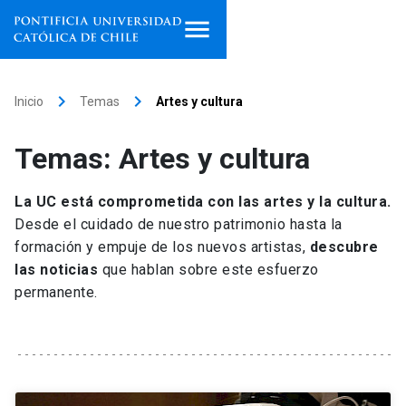
Inicio
keyboard_arrow_right
keyboard_arrow_right
Inicio
Temas
Artes y cultura
Programas de estudio
Temas: Artes y cultura
Facultades, escuelas e
institutos
La UC está comprometida con las artes y la cultura.
Desde el cuidado de nuestro patrimonio hasta la
Investigación
formación y empuje de los nuevos artistas,
descubre
las noticias
que hablan sobre este esfuerzo
Internacionalización
launch
permanente.
Extensión
Vinculación