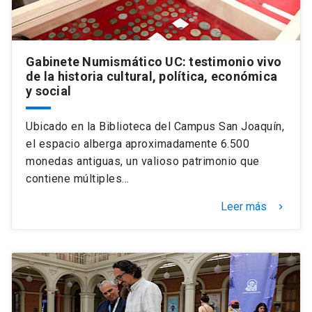
Gabinete Numismático UC: testimonio vivo
de la historia cultural, política, económica
y social
Ubicado en la Biblioteca del Campus San Joaquín,
el espacio alberga aproximadamente 6.500
monedas antiguas, un valioso patrimonio que
contiene múltiples…
Leer más
keyboard_arrow_right