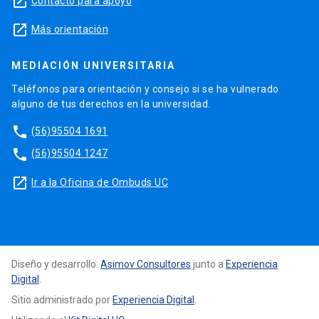
launch
Contacto para apoyo
launch
Más orientación
MEDIACIÓN UNIVERSITARIA
Teléfonos para orientación y consejo si se ha vulnerado
alguno de tus derechos en la universidad.
phone
(56)95504 1691
phone
(56)95504 1247
launch
Ir a la Oficina de Ombuds UC
Diseño y desarrollo:
Asimov Consultores
junto a
Experiencia
Digital
.
Sitio administrado por
Experiencia Digital
.