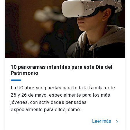
Universidad
keyboard_arrow_down
Información para
Futuros estudiantes
Go to english site
launch
Estudiantes
ACCESOS DIRECTOS
Admisión
launch
Académicos
10 panoramas infantiles para este Día del
Mi Cuenta UC
launch
Patrimonio
Personal
Correo UC
launch
La UC abre sus puertas para toda la familia este
launch
Alumni
25 y 26 de mayo, especialmente para los más
Mi Portal UC
launch
jóvenes, con actividades pensadas
Padres y familia
especialmente para ellos, como…
Medios
Biblioteca
launch
launch
Vecinos
Leer más
keyboard_arrow_right
Donaciones
launch