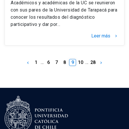
Académicos y académicas de la UC se reunieron
con sus pares de la Universidad de Tarapacá para
conocer los resultados del diagnóstico
participativo y dar por…
Leer más
keyboard_arrow_right
1
…
6
7
8
9
10
…
28
keyboard_arrow_left
keyboard_arrow_right