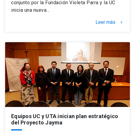
conjunto por la Fundación Violeta Parra y la UC
inicia una nueva…
Leer más
keyboard_arrow_right
Equipos UC y UTA inician plan estratégico
del Proyecto Jayma