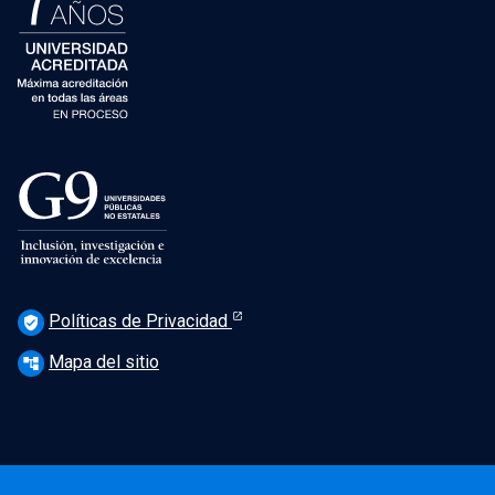
Políticas de Privacidad
verified_user
Mapa del sitio
account_tree