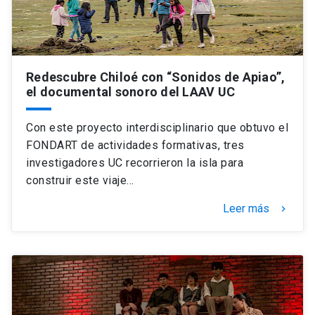
Redescubre Chiloé con “Sonidos de Apiao”,
el documental sonoro del LAAV UC
Con este proyecto interdisciplinario que obtuvo el
FONDART de actividades formativas, tres
investigadores UC recorrieron la isla para
construir este viaje…
Leer más
keyboard_arrow_right