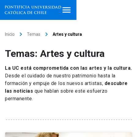
Inicio
keyboard_arrow_right
keyboard_arrow_right
Inicio
Temas
Artes y cultura
Programas de estudio
Temas: Artes y cultura
Facultades, escuelas e
institutos
La UC está comprometida con las artes y la cultura.
Desde el cuidado de nuestro patrimonio hasta la
Investigación
formación y empuje de los nuevos artistas,
descubre
las noticias
que hablan sobre este esfuerzo
Internacionalización
launch
permanente.
Extensión
Vinculación