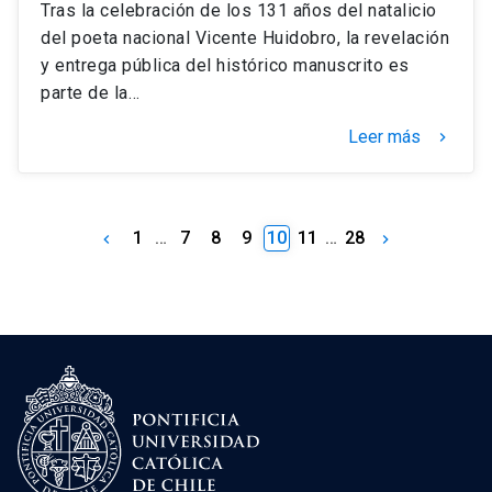
Tras la celebración de los 131 años del natalicio
del poeta nacional Vicente Huidobro, la revelación
y entrega pública del histórico manuscrito es
parte de la…
Leer más
keyboard_arrow_right
1
…
7
8
9
10
11
…
28
keyboard_arrow_left
keyboard_arrow_right