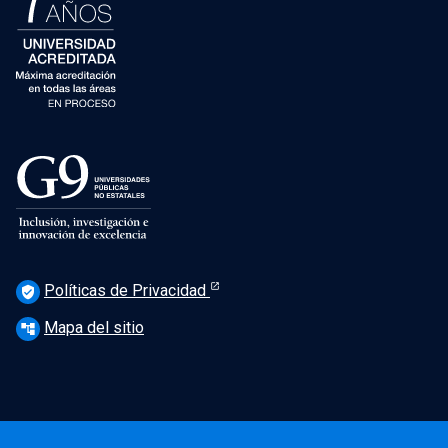
Políticas de Privacidad
verified_user
Mapa del sitio
account_tree