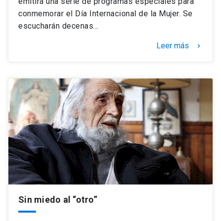
emitirá una serie de programas especiales para
conmemorar el Día Internacional de la Mujer. Se
escucharán decenas…
Leer más
keyboard_arrow_right
Sin miedo al “otro”