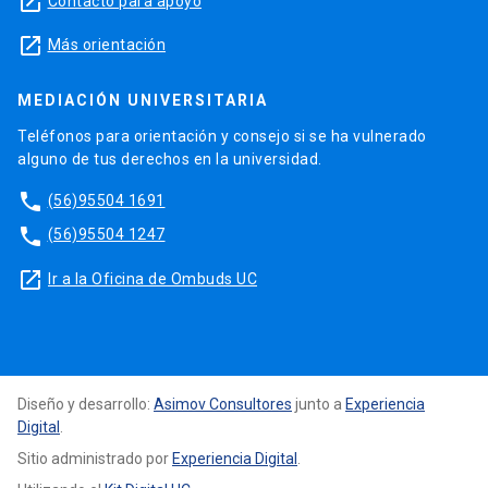
launch
Contacto para apoyo
launch
Más orientación
MEDIACIÓN UNIVERSITARIA
Teléfonos para orientación y consejo si se ha vulnerado
alguno de tus derechos en la universidad.
phone
(56)95504 1691
phone
(56)95504 1247
launch
Ir a la Oficina de Ombuds UC
Diseño y desarrollo:
Asimov Consultores
junto a
Experiencia
Digital
.
Sitio administrado por
Experiencia Digital
.