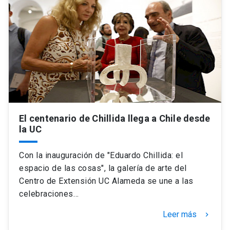
Universidad
keyboard_arrow_down
Información para
Futuros estudiantes
Go to english site
launch
Estudiantes
ACCESOS DIRECTOS
Admisión
launch
Académicos
El centenario de Chillida llega a Chile desde
Mi Cuenta UC
launch
la UC
Personal
Correo UC
launch
Con la inauguración de "Eduardo Chillida: el
launch
Alumni
espacio de las cosas", la galería de arte del
Mi Portal UC
launch
Centro de Extensión UC Alameda se une a las
Padres y familia
celebraciones…
Medios
Biblioteca
launch
launch
Vecinos
Leer más
keyboard_arrow_right
Donaciones
launch