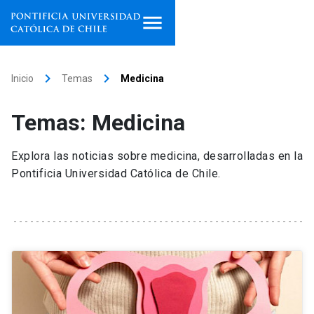
Inicio
keyboard_arrow_right
keyboard_arrow_right
Inicio
Temas
Medicina
Programas de estudio
Temas: Medicina
Facultades, escuelas e
institutos
Explora las noticias sobre medicina, desarrolladas en la
Pontificia Universidad Católica de Chile.
Investigación
Internacionalización
launch
Extensión
Vinculación