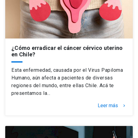
Universidad
keyboard_arrow_down
Información para
Futuros estudiantes
Go to english site
launch
¿Cómo erradicar el cáncer cérvico uterino
Estudiantes
ACCESOS DIRECTOS
en Chile?
Admisión
launch
Académicos
Esta enfermedad, causada por el Virus Papiloma
Mi Cuenta UC
launch
Humano, aún afecta a pacientes de diversas
Personal
regiones del mundo, entre ellas Chile. Acá te
Correo UC
launch
presentamos la…
launch
Alumni
Mi Portal UC
launch
Leer más
keyboard_arrow_right
Padres y familia
Medios
Biblioteca
launch
launch
Vecinos
Donaciones
launch