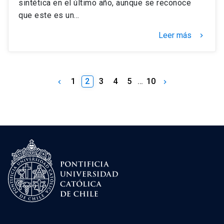
sintética en el último año, aunque se reconoce
que este es un…
Leer más
keyboard_arrow_right
1
2
3
4
5
…
10
keyboard_arrow_left
keyboard_arrow_right