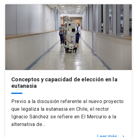
Conceptos y capacidad de elección en la
eutanasia
Previo a la discusión referente al nuevo proyecto
que legaliza la eutanasia en Chile, el rector
Ignacio Sánchez se refiere en El Mercurio a la
alternativa de…
Leer más
keyboard_arrow_right