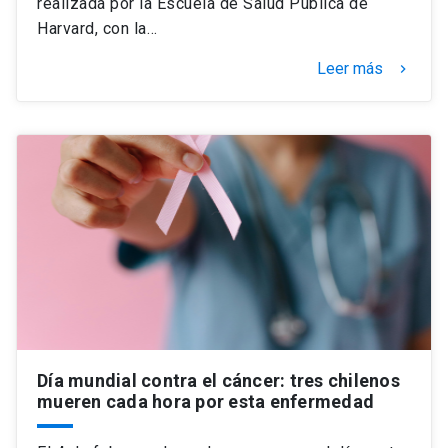
realizada por la Escuela de Salud Pública de
Harvard, con la…
Leer más
keyboard_arrow_right
Día mundial contra el cáncer: tres chilenos
mueren cada hora por esta enfermedad