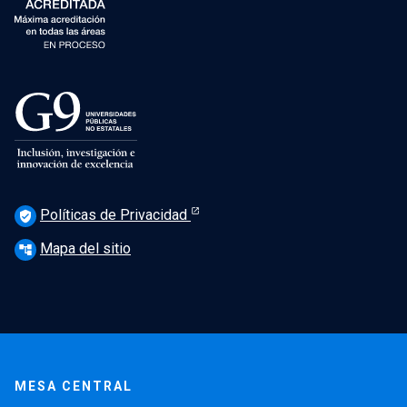
Políticas de Privacidad
verified_user
Mapa del sitio
account_tree
MESA CENTRAL