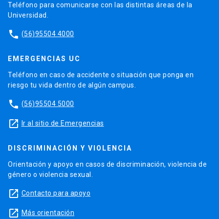
Teléfono para comunicarse con las distintas áreas de la
Universidad.
phone
(56)95504 4000
EMERGENCIAS UC
Teléfono en caso de accidente o situación que ponga en
riesgo tu vida dentro de algún campus.
phone
(56)95504 5000
launch
Ir al sitio de Emergencias
DISCRIMINACIÓN Y VIOLENCIA
Orientación y apoyo en casos de discriminación, violencia de
género o violencia sexual.
launch
Contacto para apoyo
launch
Más orientación