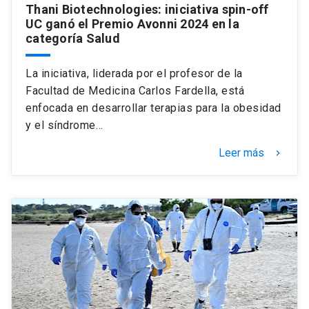
Thani Biotechnologies: iniciativa spin-off
UC ganó el Premio Avonni 2024 en la
categoría Salud
La iniciativa, liderada por el profesor de la
Facultad de Medicina Carlos Fardella, está
enfocada en desarrollar terapias para la obesidad
y el síndrome…
Leer más
keyboard_arrow_right