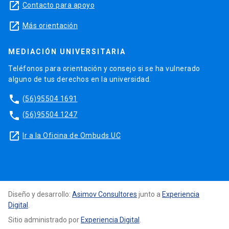
launch
Contacto para apoyo
launch
Más orientación
MEDIACIÓN UNIVERSITARIA
Teléfonos para orientación y consejo si se ha vulnerado
alguno de tus derechos en la universidad.
phone
(56)95504 1691
phone
(56)95504 1247
launch
Ir a la Oficina de Ombuds UC
Diseño y desarrollo:
Asimov Consultores
junto a
Experiencia
Digital
.
Sitio administrado por
Experiencia Digital
.