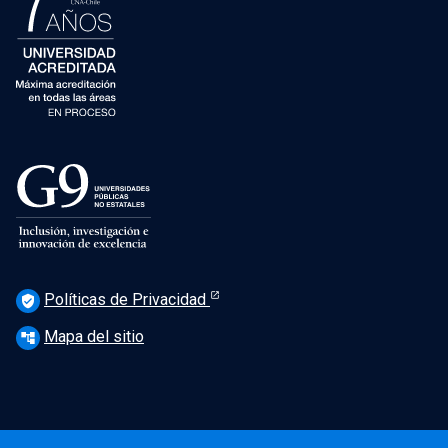
Políticas de Privacidad
verified_user
Mapa del sitio
account_tree