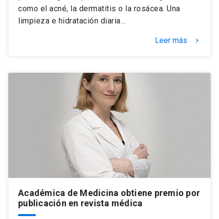
como el acné, la dermatitis o la rosácea. Una
limpieza e hidratación diaria…
Leer más
keyboard_arrow_right
Académica de Medicina obtiene premio por
publicación en revista médica