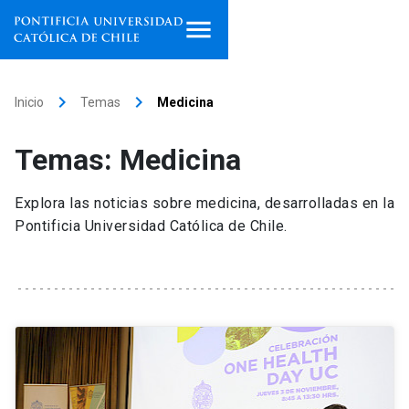
Inicio
keyboard_arrow_right
keyboard_arrow_right
Inicio
Temas
Medicina
Programas de estudio
Temas: Medicina
Facultades, escuelas e
institutos
Explora las noticias sobre medicina, desarrolladas en la
Pontificia Universidad Católica de Chile.
Investigación
Internacionalización
launch
Extensión
Vinculación