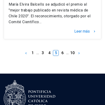
María Elvira Balcells se adjudicó el premio al
"mejor trabajo publicado en revista médica de
Chile 2020". El reconocimiento, otorgado por el
Comité Científico…
Leer más
keyboard_arrow_right
1
…
3
4
5
6
…
10
keyboard_arrow_left
keyboard_arrow_right