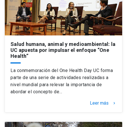
Universidad
keyboard_arrow_down
Información para
Futuros estudiantes
Go to english site
launch
Salud humana, animal y medioambiental: la
Estudiantes
ACCESOS DIRECTOS
UC apuesta por impulsar el enfoque “One
Health”
Admisión
launch
Académicos
La conmemoración del One Health Day UC forma
Mi Cuenta UC
launch
Personal
parte de una serie de actividades realizadas a
Correo UC
launch
nivel mundial para relevar la importancia de
launch
Alumni
abordar el concepto de…
Mi Portal UC
launch
Padres y familia
Leer más
keyboard_arrow_right
Medios
Biblioteca
launch
launch
Vecinos
Donaciones
launch