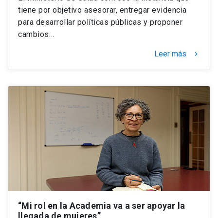
tiene por objetivo asesorar, entregar evidencia
para desarrollar políticas públicas y proponer
cambios…
Leer más
keyboard_arrow_right
“Mi rol en la Academia va a ser apoyar la
llegada de mujeres”