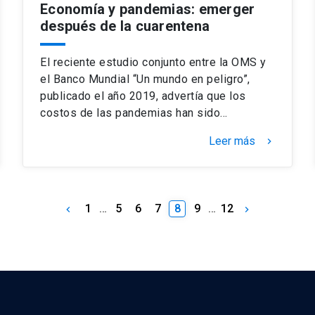
Economía y pandemias: emerger
después de la cuarentena
El reciente estudio conjunto entre la OMS y
el Banco Mundial “Un mundo en peligro”,
publicado el año 2019, advertía que los
costos de las pandemias han sido…
Leer más
keyboard_arrow_right
1
…
5
6
7
8
9
…
12
keyboard_arrow_left
keyboard_arrow_right