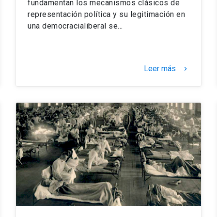
fundamentan los mecanismos clásicos de
representación política y su legitimación en
una democracialiberal se…
Leer más
keyboard_arrow_right