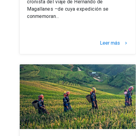
cronista del viaje de Hernando de
Magallanes –de cuya expedición se
conmemoran…
Leer más
keyboard_arrow_right