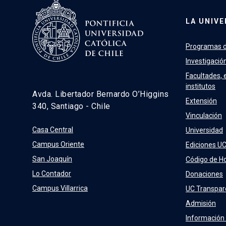
LA UNIVE
Programas d
Investigació
Facultades, 
institutos
Avda. Libertador Bernardo O’Higgins
Extensión
340, Santiago - Chile
Vinculación
Casa Central
Universidad
Campus Oriente
Ediciones U
San Joaquín
Código de H
Lo Contador
Donaciones
Campus Villarrica
UC Transpar
Admisión
Información