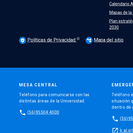
Calendario 
Mapas de la
Plan estraté
2030
Políticas de Privacidad
Mapa del sitio
verified_user
account_tree
MESA CENTRAL
EMERGE
Teléfono para comunicarse con las
Teléfono e
distintas áreas de la Universidad.
situación 
dentro de
phone
(56)95504 4000
phone
(56)9
launch
Ir al 