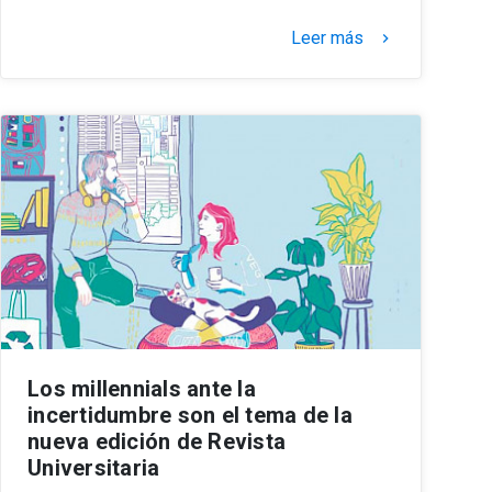
Leer más
keyboard_arrow_right
Los millennials ante la
incertidumbre son el tema de la
nueva edición de Revista
Universitaria