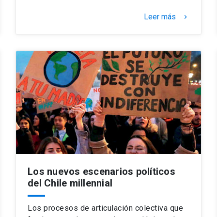
Leer más
keyboard_arrow_right
Los nuevos escenarios políticos
del Chile millennial
Los procesos de articulación colectiva que