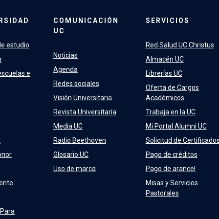
RSIDAD
COMUNICACIÓN
SERVICIOS
UC
e estudio
Red Salud UC Christus
Noticias
n
Almacén UC
Agenda
escuelas e
Librerías UC
Redes sociales
Oferta de Cargos
Visión Universitaria
Académicos
Revista Universitaria
Trabaja en la UC
Media UC
Mi Portal Alumni UC
C
Radio Beethoven
Solicitud de Certificado
onor
Glosario UC
Pago de créditos
Uso de marca
Pago de arancel
ente
Misas y Servicios
Pastorales
 Para