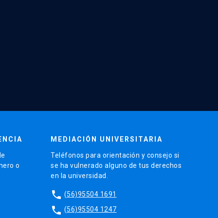
ENCIA
MEDIACIÓN UNIVERSITARIA
de
Teléfonos para orientación y consejo si
énero o
se ha vulnerado alguno de tus derechos
en la universidad.
phone
(56)95504 1691
phone
(56)95504 1247