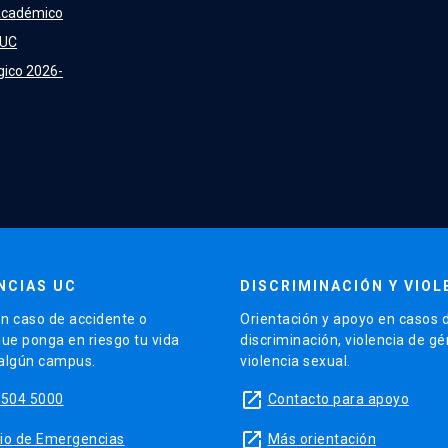
Académico
 UC
gico 2026-
NCIAS UC
DISCRIMINACIÓN Y VIOL
n caso de accidente o
Orientación y apoyo en casos 
que ponga en riesgo tu vida
discriminación, violencia de g
 algún campus.
violencia sexual.
launch
5504 5000
Contacto para apoyo
launch
sitio de Emergencias
Más orientación