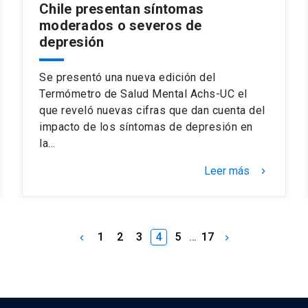
Chile presentan síntomas
moderados o severos de
depresión
Se presentó una nueva edición del
Termómetro de Salud Mental Achs-UC el
que reveló nuevas cifras que dan cuenta del
impacto de los síntomas de depresión en
la…
Leer más
keyboard_arrow_right
1
2
3
4
5
…
17
keyboard_arrow_left
keyboard_arrow_right