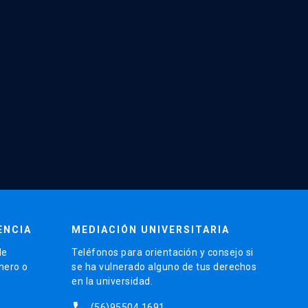
ENCIA
MEDIACIÓN UNIVERSITARIA
de
Teléfonos para orientación y consejo si
énero o
se ha vulnerado alguno de tus derechos
en la universidad.
phone
(56)95504 1691