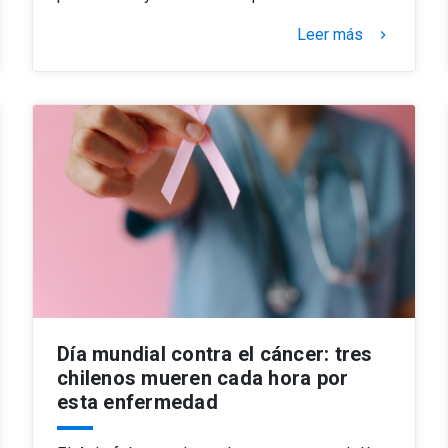
Leer más
keyboard_arrow_right
Día mundial contra el cáncer: tres
chilenos mueren cada hora por
esta enfermedad