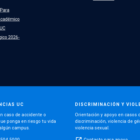
 Para
Académico
 UC
gico 2026-
NCIAS UC
DISCRIMINACIÓN Y VIOL
n caso de accidente o
Orientación y apoyo en casos 
que ponga en riesgo tu vida
discriminación, violencia de g
 algún campus.
violencia sexual.
launch
5504 5000
Contacto para apoyo