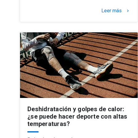
Leer más
keyboard_arrow_right
Deshidratación y golpes de calor:
¿se puede hacer deporte con altas
temperaturas?