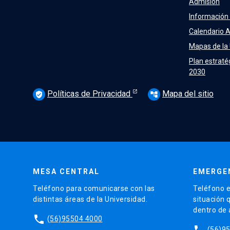
Admisión
Información
Calendario 
Mapas de la
Plan estraté
2030
Políticas de Privacidad
Mapa del sitio
verified_user
account_tree
MESA CENTRAL
EMERGE
Teléfono para comunicarse con las
Teléfono e
distintas áreas de la Universidad.
situación 
dentro de
phone
(56)95504 4000
phone
(56)9