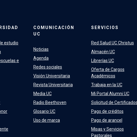
RSIDAD
COMUNICACIÓN
SERVICIOS
UC
e estudio
Red Salud UC Christus
Noticias
n
Almacén UC
Agenda
escuelas e
Librerías UC
Redes sociales
Oferta de Cargos
Visión Universitaria
Académicos
Revista Universitaria
Trabaja en la UC
Media UC
Mi Portal Alumni UC
C
Radio Beethoven
Solicitud de Certificado
onor
Glosario UC
Pago de créditos
Uso de marca
Pago de arancel
ente
Misas y Servicios
Pastorales