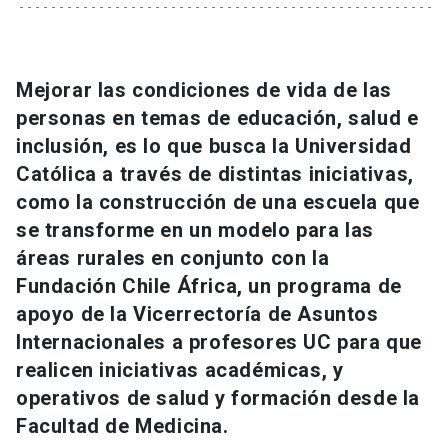
Universidad
keyboard_arrow_down
Información para
Mejorar las condiciones de vida de las
Futuros estudiantes
Go to english site
personas en temas de educación, salud e
launch
inclusión, es lo que busca la Universidad
Estudiantes
ACCESOS DIRECTOS
Católica a través de distintas iniciativas,
como la construcción de una escuela que
Admisión
launch
Académicos
se transforme en un modelo para las
Mi Cuenta UC
launch
áreas rurales en conjunto con la
Personal
Fundación Chile África, un programa de
Correo UC
launch
launch
Alumni
apoyo de la Vicerrectoría de Asuntos
Internacionales a profesores UC para que
Mi Portal UC
launch
Padres y familia
realicen iniciativas académicas, y
Medios
Biblioteca
launch
operativos de salud y formación desde la
launch
Vecinos
Facultad de Medicina.
Donaciones
launch