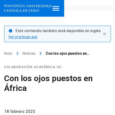
Inicio
Este contenido también está disponible en inglés.
info
close
Programas de estudio
Ver el articulo acá
Facultades, escuelas e
keyboard_arrow_right
keyboard_arrow_right
Inicio
Noticias
Con los ojos puestos en…
institutos
Investigación
COLABORACIÓN ACADÉMICA UC:
Con los ojos puestos en
Internacionalización
launch
África
Extensión
Vinculación
18 febrero 2025