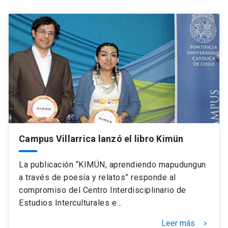
Campus Villarrica lanzó el libro Kimün
La publicación “KIMÜN, aprendiendo mapudungun
a través de poesía y relatos” responde al
compromiso del Centro Interdisciplinario de
Estudios Interculturales e…
Leer más
keyboard_arrow_right