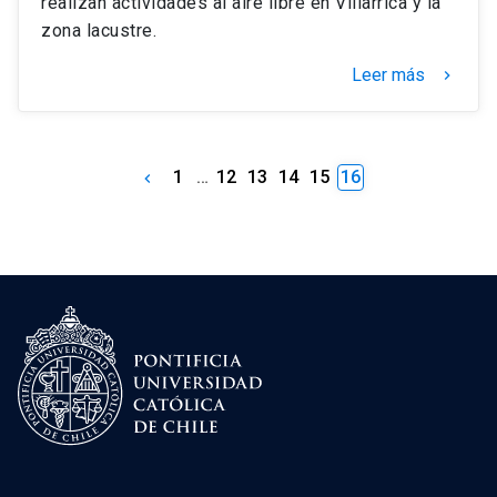
realizan actividades al aire libre en Villarrica y la
zona lacustre.
Leer más
keyboard_arrow_right
1
…
12
13
14
15
16
keyboard_arrow_left