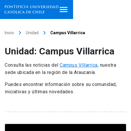
Inicio
keyboard_arrow_right
keyboard_arrow_right
Inicio
Unidad
Campus Villarrica
Programas de estudio
Unidad: Campus Villarrica
Facultades, escuelas e
institutos
Consulta las noticias del
Campus Villarrica
, nuestra
sede ubicada en la región de la Araucanía.
Investigación
Puedes encontrar información sobre su comunidad,
Internacionalización
iniciativas y últimas novedades.
launch
Extensión
Vinculación