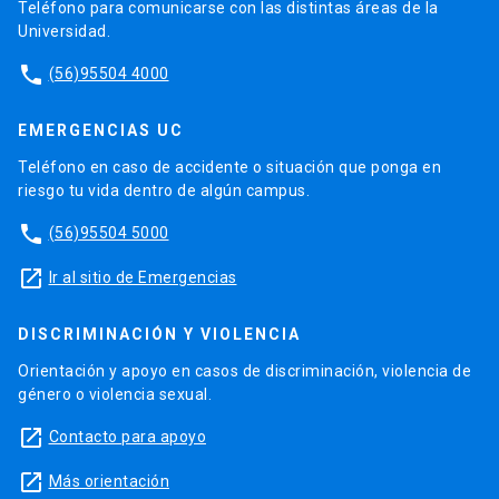
Teléfono para comunicarse con las distintas áreas de la
Universidad.
phone
(56)95504 4000
EMERGENCIAS UC
Teléfono en caso de accidente o situación que ponga en
riesgo tu vida dentro de algún campus.
phone
(56)95504 5000
launch
Ir al sitio de Emergencias
DISCRIMINACIÓN Y VIOLENCIA
Orientación y apoyo en casos de discriminación, violencia de
género o violencia sexual.
launch
Contacto para apoyo
launch
Más orientación