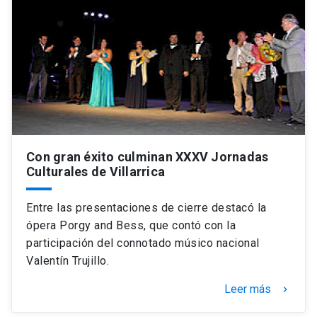
Universidad
keyboard_arrow_down
Información para
Futuros estudiantes
Go to english site
launch
Estudiantes
ACCESOS DIRECTOS
Admisión
launch
Académicos
Con gran éxito culminan XXXV Jornadas
Culturales de Villarrica
Mi Cuenta UC
launch
Personal
Entre las presentaciones de cierre destacó la
Correo UC
launch
launch
Alumni
ópera Porgy and Bess, que contó con la
Mi Portal UC
launch
participación del connotado músico nacional
Padres y familia
Valentín Trujillo.
Medios
Biblioteca
launch
launch
Vecinos
Leer más
keyboard_arrow_right
Donaciones
launch