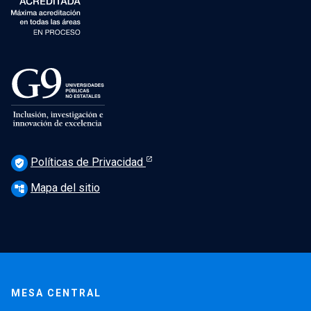
Políticas de Privacidad
verified_user
Mapa del sitio
account_tree
MESA CENTRAL