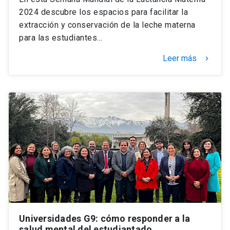
2024 descubre los espacios para facilitar la
extracción y conservación de la leche materna
para las estudiantes…
Leer más
keyboard_arrow_right
Universidades G9: cómo responder a la
salud mental del estudiantado