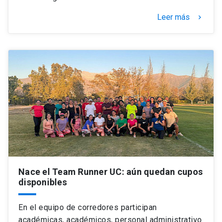
Leer más
keyboard_arrow_right
Nace el Team Runner UC: aún quedan cupos
disponibles
En el equipo de corredores participan
académicas, académicos, personal administrativo