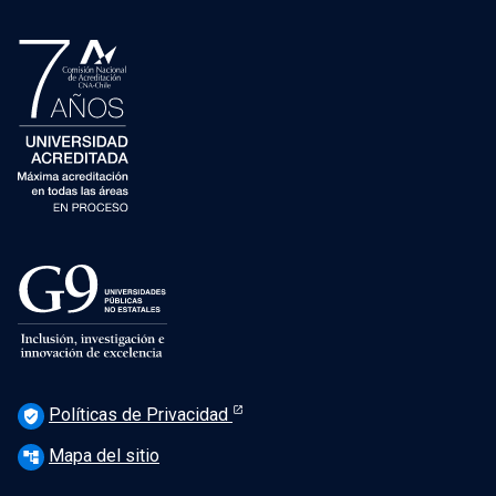
Políticas de Privacidad
verified_user
Mapa del sitio
account_tree