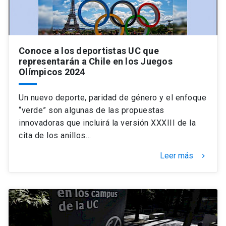
Conoce a los deportistas UC que
representarán a Chile en los Juegos
Olímpicos 2024
Un nuevo deporte, paridad de género y el enfoque
“verde” son algunas de las propuestas
innovadoras que incluirá la versión XXXIII de la
cita de los anillos…
Leer más
keyboard_arrow_right