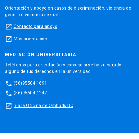
Orientación y apoyo en casos de discriminación, violencia de
género o violencia sexual.
launch
Contacto para apoyo
launch
Más orientación
MEDIACIÓN UNIVERSITARIA
Teléfonos para orientación y consejo si se ha vulnerado
alguno de tus derechos en la universidad.
phone
(56)95504 1691
phone
(56)95504 1247
launch
Ir a la Oficina de Ombuds UC