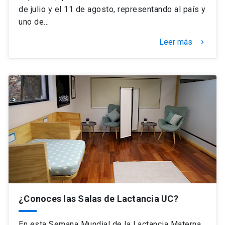
de julio y el 11 de agosto, representando al país y
uno de…
Leer más
keyboard_arrow_right
¿Conoces las Salas de Lactancia UC?
En esta Semana Mundial de la Lactancia Materna