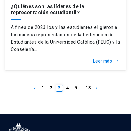
¿Quiénes son las líderes de la
representación estudiantil?
A fines de 2023 los y las estudiantes eligieron a
los nuevos representantes de la Federación de
Estudiantes de la Universidad Católica (FEUC) y la
Consejería…
Leer más
keyboard_arrow_right
1
2
3
4
5
…
13
keyboard_arrow_left
keyboard_arrow_right