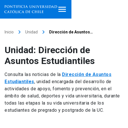
Inicio
keyboard_arrow_right
keyboard_arrow_right
Inicio
Unidad
Dirección de Asuntos…
Programas de estudio
Unidad: Dirección de
Facultades, escuelas e
Asuntos Estudiantiles
institutos
Consulta las noticias de la
Dirección de Asuntos
Investigación
Estudiantiles
, unidad encargada del desarrollo de
actividades de apoyo, fomento y prevención, en el
Internacionalización
launch
ámbito de salud, deportes y vida universitaria, durante
todas las etapas la su vida universitaria de los
Extensión
estudiantes de pregrado y postgrado de la UC.
Vinculación