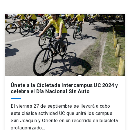
Universidad
keyboard_arrow_down
Información para
Futuros estudiantes
Go to english site
launch
Estudiantes
ACCESOS DIRECTOS
Admisión
launch
Académicos
Mi Cuenta UC
launch
Personal
Únete a la Cicletada Intercampus UC 2024 y
Correo UC
launch
launch
Alumni
celebra el Día Nacional Sin Auto
Mi Portal UC
launch
Padres y familia
El viernes 27 de septiembre se llevará a cabo
Medios
Biblioteca
launch
esta clásica actividad UC que unirá los campus
launch
Vecinos
San Joaquín y Oriente en un recorrido en bicicleta
Donaciones
launch
protagonizado…