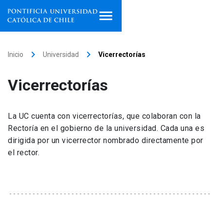
Inicio
keyboard_arrow_right
keyboard_arrow_right
Inicio
Universidad
Vicerrectorías
Programas de estudio
Vicerrectorías
Facultades, escuelas e
institutos
La UC cuenta con vicerrectorías, que colaboran con la
Investigación
Rectoría en el gobierno de la universidad. Cada una es
dirigida por un vicerrector nombrado directamente por
Internacionalización
el rector.
launch
Extensión
Vinculación