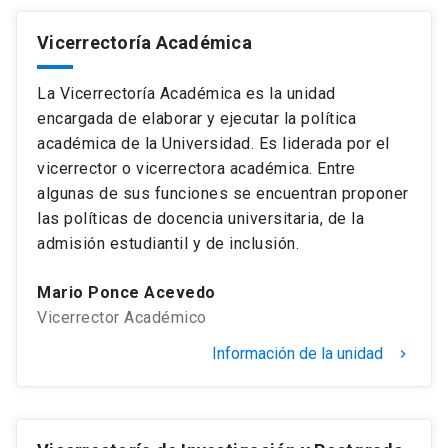
Universidad
Vicerrectoría Académica
keyboard_arrow_down
Información para
La Vicerrectoría Académica es la unidad
Futuros estudiantes
Go to english site
launch
encargada de elaborar y ejecutar la política
académica de la Universidad. Es liderada por el
Estudiantes
ACCESOS DIRECTOS
vicerrector o vicerrectora académica. Entre
algunas de sus funciones se encuentran proponer
Admisión
launch
Académicos
las políticas de docencia universitaria, de la
admisión estudiantil y de inclusión.
Mi Cuenta UC
launch
Personal
Mario Ponce Acevedo
Correo UC
launch
launch
Alumni
Vicerrector Académico
Mi Portal UC
launch
Información de la unidad
keyboard_arrow_right
Padres y familia
Medios
Biblioteca
launch
launch
Vecinos
Donaciones
launch