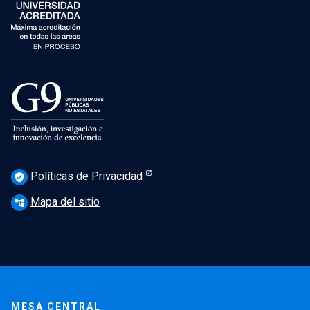
Políticas de Privacidad
verified_user
Mapa del sitio
account_tree
MESA CENTRAL