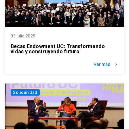
03 julio 2025
Becas Endowment UC: Transformando
vidas y construyendo futuro
Ver más
keyboard_arrow_right
Solidaridad