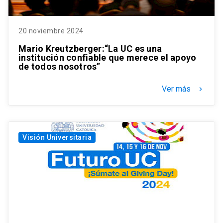
20 noviembre 2024
Mario Kreutzberger:“La UC es una
institución confiable que merece el apoyo
de todos nosotros”
Ver más
keyboard_arrow_right
Visión Universitaria