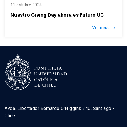
11 octubre 2024
Nuestro Giving Day ahora es Futuro UC
Ver más
keyboard_arrow_right
Avda. Libertador Bernardo O’Higgins 340, Santiago -
Chile