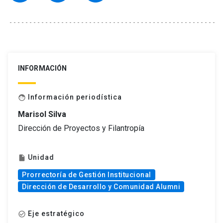
INFORMACIÓN
Información periodística
face
Marisol Silva
Dirección de Proyectos y Filantropía
Unidad
insert_drive_file
Prorrectoría de Gestión Institucional
Dirección de Desarrollo y Comunidad Alumni
Eje estratégico
check_circle_outline