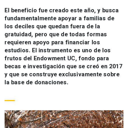
Universidad
El beneficio fue creado este año, y busca
fundamentalmente apoyar a familias de
keyboard_arrow_down
Información para
los deciles que quedan fuera de la
Futuros estudiantes
Go to english site
launch
gratuidad, pero que de todas formas
requieren apoyo para financiar los
Estudiantes
ACCESOS DIRECTOS
estudios. El instrumento es uno de los
frutos del Endowment UC, fondo para
Admisión
launch
Académicos
becas e investigación que se creó en 2017
Mi Cuenta UC
launch
y que se construye exclusivamente sobre
Personal
la base de donaciones.
Correo UC
launch
launch
Alumni
Mi Portal UC
launch
Padres y familia
Medios
Biblioteca
launch
launch
Vecinos
Donaciones
launch