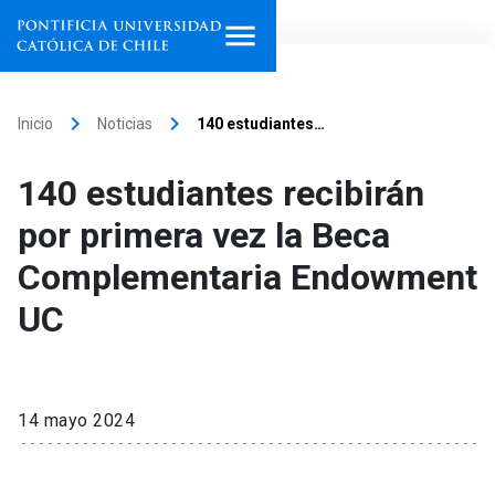
Inicio
keyboard_arrow_right
keyboard_arrow_right
Inicio
Noticias
140 estudiantes…
Programas de estudio
140 estudiantes recibirán
Facultades, escuelas e
por primera vez la Beca
institutos
Complementaria Endowment
Investigación
UC
Internacionalización
launch
Extensión
14 mayo 2024
Vinculación