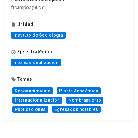
frcampos@uc.cl
Unidad
insert_drive_file
Instituto de Sociología
Eje estratégico
check_circle_outline
Internacionalización
Temas
local_offer
Reconocimiento
Planta Académica
Internacionalización
Nombramiento
Publicaciones
Egresados notables