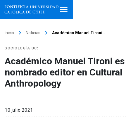
Inicio
keyboard_arrow_right
keyboard_arrow_right
Inicio
Noticias
Académico Manuel Tironi…
Programas de estudio
SOCIOLOGÍA UC:
Facultades, escuelas e
Académico Manuel Tironi es
institutos
nombrado editor en Cultural
Investigación
Anthropology
Internacionalización
launch
Extensión
10 julio 2021
Vinculación