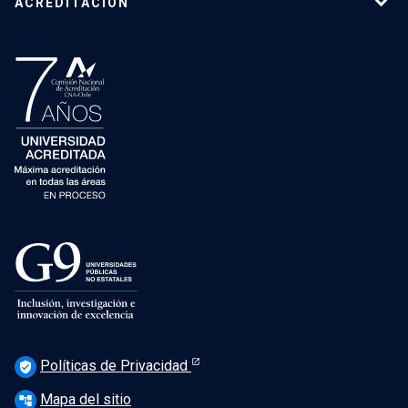
ACREDITACIÓN
Políticas de Privacidad
verified_user
Mapa del sitio
account_tree