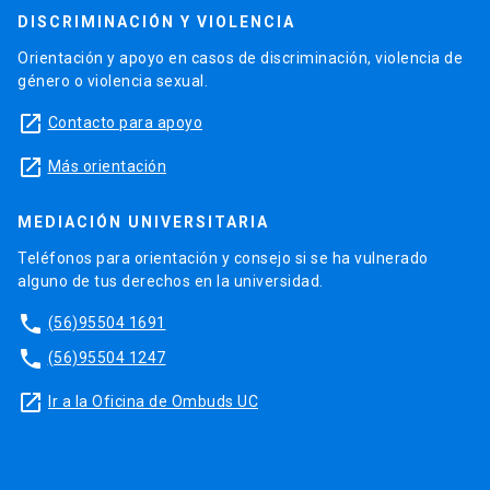
DISCRIMINACIÓN Y VIOLENCIA
Orientación y apoyo en casos de discriminación, violencia de
género o violencia sexual.
launch
Contacto para apoyo
launch
Más orientación
MEDIACIÓN UNIVERSITARIA
Teléfonos para orientación y consejo si se ha vulnerado
alguno de tus derechos en la universidad.
phone
(56)95504 1691
phone
(56)95504 1247
launch
Ir a la Oficina de Ombuds UC