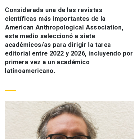
Universidad
Considerada una de las revistas
científicas más importantes de la
keyboard_arrow_down
Información para
American Anthropological Association,
este medio seleccionó a siete
Futuros estudiantes
Go to english site
launch
académicos/as para dirigir la tarea
Estudiantes
ACCESOS DIRECTOS
editorial entre 2022 y 2026, incluyendo por
primera vez a un académico
Admisión
launch
Académicos
latinoamericano.
Mi Cuenta UC
launch
Personal
Correo UC
launch
launch
Alumni
Mi Portal UC
launch
Padres y familia
Medios
Biblioteca
launch
launch
Vecinos
Donaciones
launch