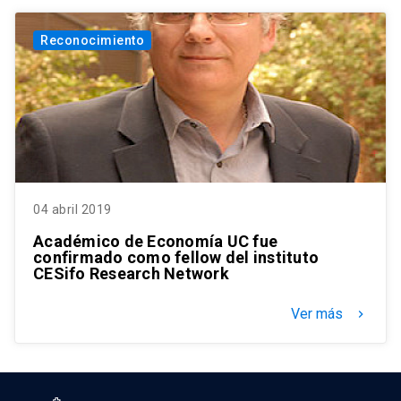
Reconocimiento
04 abril 2019
Académico de Economía UC fue
confirmado como fellow del instituto
CESifo Research Network
Ver más
keyboard_arrow_right