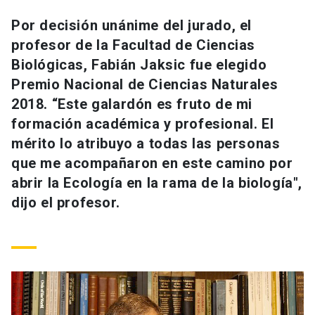
Universidad
Por decisión unánime del jurado, el
profesor de la Facultad de Ciencias
keyboard_arrow_down
Información para
Biológicas, Fabián Jaksic fue elegido
Futuros estudiantes
Go to english site
launch
Premio Nacional de Ciencias Naturales
2018. “Este galardón es fruto de mi
Estudiantes
ACCESOS DIRECTOS
formación académica y profesional. El
mérito lo atribuyo a todas las personas
Admisión
launch
Académicos
que me acompañaron en este camino por
Mi Cuenta UC
launch
abrir la Ecología en la rama de la biología",
Personal
dijo el profesor.
Correo UC
launch
launch
Alumni
Mi Portal UC
launch
Padres y familia
Medios
Biblioteca
launch
launch
Vecinos
Donaciones
launch