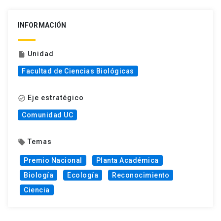
INFORMACIÓN
Unidad
insert_drive_file
Facultad de Ciencias Biológicas
Eje estratégico
check_circle_outline
Comunidad UC
Temas
local_offer
Premio Nacional
Planta Académica
Biología
Ecología
Reconocimiento
Ciencia