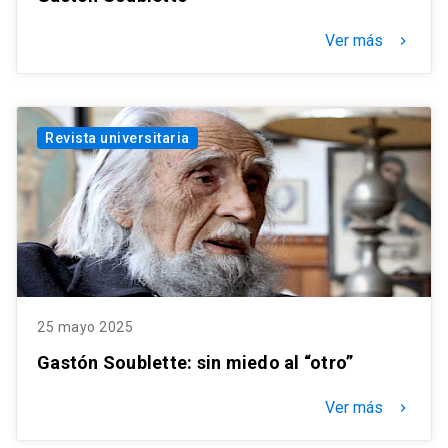
Ver más
keyboard_arrow_right
Revista universitaria
25 mayo 2025
Gastón Soublette: sin miedo al “otro”
Ver más
keyboard_arrow_right