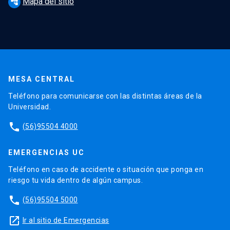
Mapa del sitio
account_tree
MESA CENTRAL
Teléfono para comunicarse con las distintas áreas de la
Universidad.
phone
(56)95504 4000
EMERGENCIAS UC
Teléfono en caso de accidente o situación que ponga en
riesgo tu vida dentro de algún campus.
phone
(56)95504 5000
launch
Ir al sitio de Emergencias