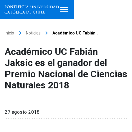
Inicio
keyboard_arrow_right
keyboard_arrow_right
Inicio
Noticias
Académico UC Fabián…
Programas de estudio
Académico UC Fabián
Facultades, escuelas e
Jaksic es el ganador del
institutos
Premio Nacional de Ciencias
Investigación
Naturales 2018
Internacionalización
launch
Extensión
27 agosto 2018
Vinculación