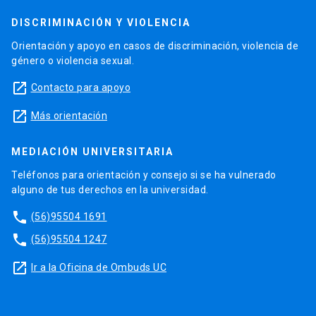
DISCRIMINACIÓN Y VIOLENCIA
Orientación y apoyo en casos de discriminación, violencia de
género o violencia sexual.
launch
Contacto para apoyo
launch
Más orientación
MEDIACIÓN UNIVERSITARIA
Teléfonos para orientación y consejo si se ha vulnerado
alguno de tus derechos en la universidad.
phone
(56)95504 1691
phone
(56)95504 1247
launch
Ir a la Oficina de Ombuds UC