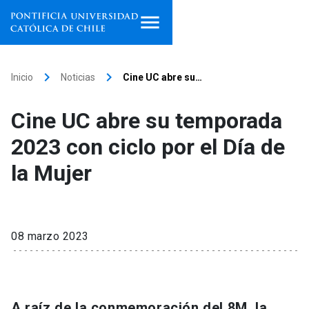
Inicio
keyboard_arrow_right
keyboard_arrow_right
Inicio
Noticias
Cine UC abre su…
Programas de estudio
Cine UC abre su temporada
Facultades, escuelas e
2023 con ciclo por el Día de
institutos
la Mujer
Investigación
Internacionalización
launch
08 marzo 2023
Extensión
Vinculación
A raíz de la conmemoración del 8M, la