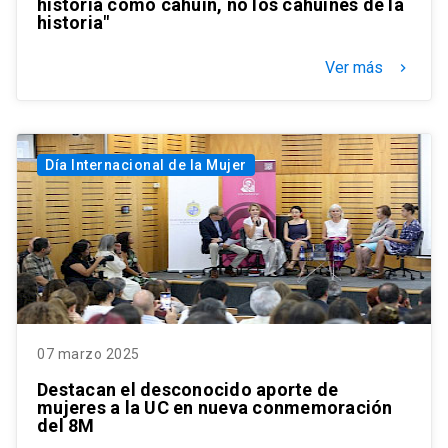
historia como cahuín, no los cahuines de la
historia"
Ver más
keyboard_arrow_right
Día Internacional de la Mujer
07 marzo 2025
Destacan el desconocido aporte de
mujeres a la UC en nueva conmemoración
del 8M