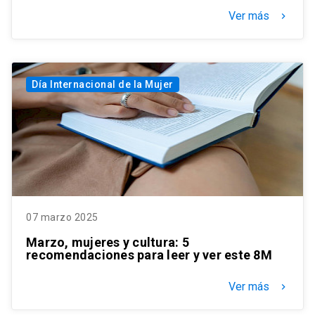
Ver más
keyboard_arrow_right
Día Internacional de la Mujer
07 marzo 2025
Marzo, mujeres y cultura: 5
recomendaciones para leer y ver este 8M
Ver más
keyboard_arrow_right