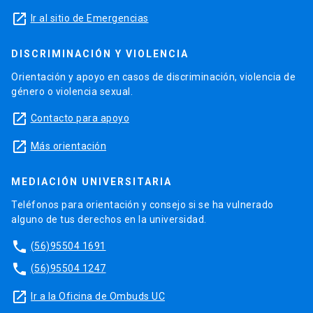
launch
Ir al sitio de Emergencias
DISCRIMINACIÓN Y VIOLENCIA
Orientación y apoyo en casos de discriminación, violencia de
género o violencia sexual.
launch
Contacto para apoyo
launch
Más orientación
MEDIACIÓN UNIVERSITARIA
Teléfonos para orientación y consejo si se ha vulnerado
alguno de tus derechos en la universidad.
phone
(56)95504 1691
phone
(56)95504 1247
launch
Ir a la Oficina de Ombuds UC