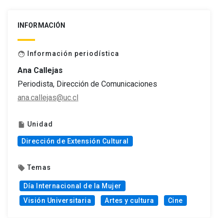
INFORMACIÓN
Información periodística
face
Ana Callejas
Periodista, Dirección de Comunicaciones
ana.callejas@uc.cl
Unidad
insert_drive_file
Dirección de Extensión Cultural
Temas
local_offer
Día Internacional de la Mujer
Visión Universitaria
Artes y cultura
Cine