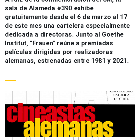
Universidad
sala de Alameda #390 exhibe
gratuitamente desde el 6 de marzo al 17
keyboard_arrow_down
Información para
de este mes una cartelera especialmente
dedicada a directoras. Junto al Goethe
Futuros estudiantes
Go to english site
launch
Institut, "Frauen" reúne a premiadas
Estudiantes
películas dirigidas por realizadoras
ACCESOS DIRECTOS
alemanas, estrenadas entre 1981 y 2021.
Admisión
launch
Académicos
Mi Cuenta UC
launch
Personal
Correo UC
launch
launch
Alumni
Mi Portal UC
launch
Padres y familia
Medios
Biblioteca
launch
launch
Vecinos
Donaciones
launch