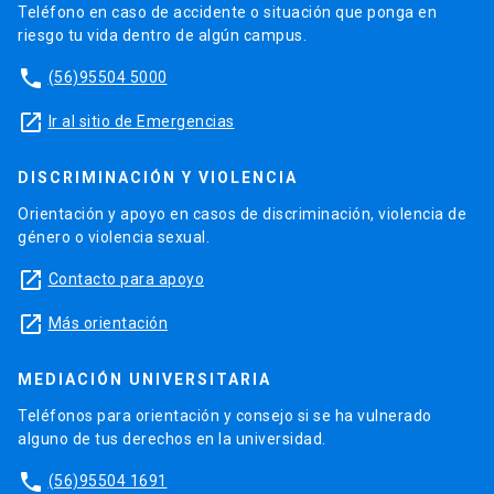
Teléfono en caso de accidente o situación que ponga en
riesgo tu vida dentro de algún campus.
phone
(56)95504 5000
launch
Ir al sitio de Emergencias
DISCRIMINACIÓN Y VIOLENCIA
Orientación y apoyo en casos de discriminación, violencia de
género o violencia sexual.
launch
Contacto para apoyo
launch
Más orientación
MEDIACIÓN UNIVERSITARIA
Teléfonos para orientación y consejo si se ha vulnerado
alguno de tus derechos en la universidad.
phone
(56)95504 1691