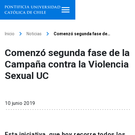
Inicio
keyboard_arrow_right
keyboard_arrow_right
Inicio
Noticias
Comenzó segunda fase de…
Programas de estudio
Comenzó segunda fase de la
Facultades, escuelas e
Campaña contra la Violencia
institutos
Sexual UC
Investigación
Internacionalización
launch
10 junio 2019
Extensión
Vinculación
Esta iniciativa, que hoy recorre todos los