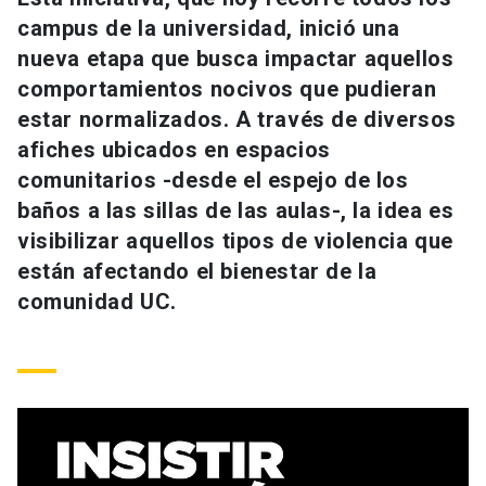
Universidad
campus de la universidad, inició una
nueva etapa que busca impactar aquellos
keyboard_arrow_down
Información para
comportamientos nocivos que pudieran
estar normalizados. A través de diversos
Futuros estudiantes
Go to english site
launch
afiches ubicados en espacios
Estudiantes
comunitarios -desde el espejo de los
ACCESOS DIRECTOS
baños a las sillas de las aulas-, la idea es
Admisión
launch
Académicos
visibilizar aquellos tipos de violencia que
están afectando el bienestar de la
Mi Cuenta UC
launch
Personal
comunidad UC.
Correo UC
launch
launch
Alumni
Mi Portal UC
launch
Padres y familia
Medios
Biblioteca
launch
launch
Vecinos
Donaciones
launch