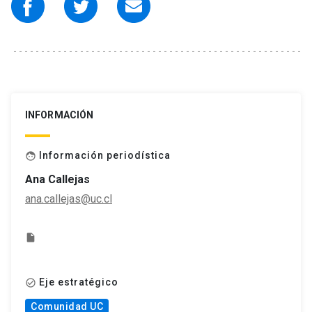
INFORMACIÓN
Información periodística
face
Ana Callejas
ana.callejas@uc.cl
insert_drive_file
Eje estratégico
check_circle_outline
Comunidad UC