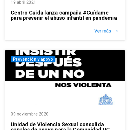
19 abril 2021
Centro Cuida lanza campaña #Cuídame
para prevenir el abuso infantil en pandemia
Ver más
keyboard_arrow_right
Prevención y apoyo
09 noviembre 2020
Unidad de Violencia Sexual consolida
canales de apoyo para la Comunidad UC