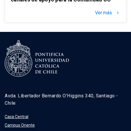
Ver más
keyboard_arrow_right
Avda. Libertador Bernardo O’Higgins 340, Santiago -
Chile
Casa Central
Campus Oriente