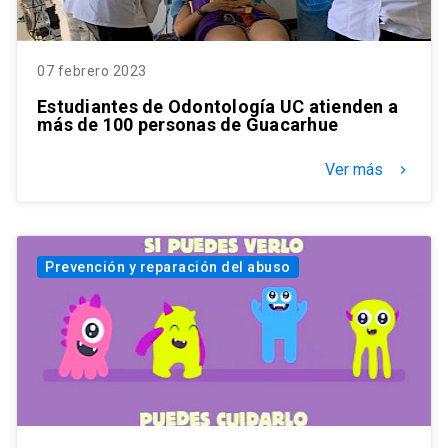
07 febrero 2023
Estudiantes de Odontología UC atienden a
más de 100 personas de Guacarhue
Ver más
keyboard_arrow_right
Prevención y reparación del abuso