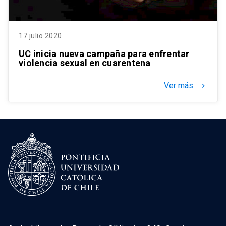
17 julio 2020
UC inicia nueva campaña para enfrentar
violencia sexual en cuarentena
Ver más
keyboard_arrow_right