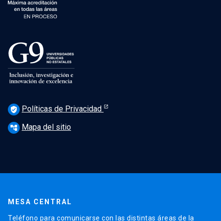
Políticas de Privacidad
verified_user
Mapa del sitio
account_tree
MESA CENTRAL
Teléfono para comunicarse con las distintas áreas de la