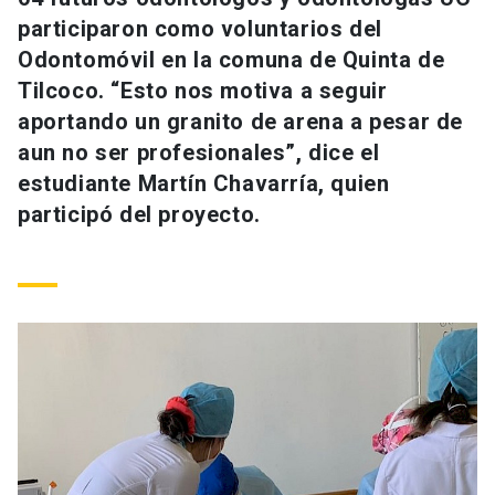
Universidad
participaron como voluntarios del
Odontomóvil en la comuna de Quinta de
keyboard_arrow_down
Información para
Tilcoco. “Esto nos motiva a seguir
aportando un granito de arena a pesar de
Futuros estudiantes
Go to english site
launch
aun no ser profesionales”, dice el
Estudiantes
estudiante Martín Chavarría, quien
ACCESOS DIRECTOS
participó del proyecto.
Admisión
launch
Académicos
Mi Cuenta UC
launch
Personal
Correo UC
launch
launch
Alumni
Mi Portal UC
launch
Padres y familia
Medios
Biblioteca
launch
launch
Vecinos
Donaciones
launch