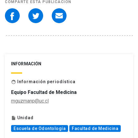
COMPARTE ESTA PUBLICACIÓN
INFORMACIÓN
Información periodística
face
Equipo Facultad de Medicina
mguzmanp@uc.cl
Unidad
insert_drive_file
Escuela de Odontología
Facultad de Medicina