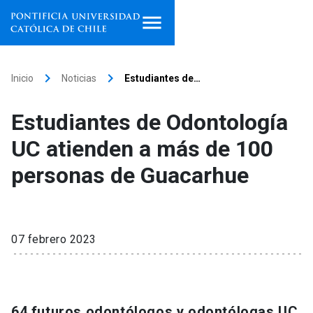
Inicio
keyboard_arrow_right
keyboard_arrow_right
Inicio
Noticias
Estudiantes de…
Programas de estudio
Estudiantes de Odontología
Facultades, escuelas e
UC atienden a más de 100
institutos
personas de Guacarhue
Investigación
Internacionalización
launch
07 febrero 2023
Extensión
Vinculación
64 futuros odontólogos y odontólogas UC