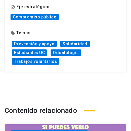
Eje estratégico
check_circle_outline
Compromiso público
Temas
local_offer
Prevención y apoyo
Solidaridad
Estudiantes UC
Odontología
Trabajos voluntarios
Contenido relacionado