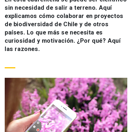
Universidad
sin necesidad de salir a terreno. Aquí
explicamos cómo colaborar en proyectos
keyboard_arrow_down
Información para
de biodiversidad de Chile y de otros
países. Lo que más se necesita es
Futuros estudiantes
Go to english site
launch
curiosidad y motivación. ¿Por qué? Aquí
Estudiantes
las razones.
ACCESOS DIRECTOS
Admisión
launch
Académicos
Mi Cuenta UC
launch
Personal
Correo UC
launch
launch
Alumni
Mi Portal UC
launch
Padres y familia
Medios
Biblioteca
launch
launch
Vecinos
Donaciones
launch