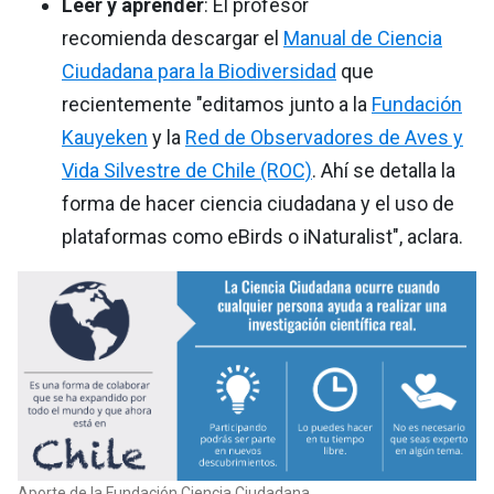
Leer y aprender
: El profesor
recomienda descargar el
Manual de Ciencia
Ciudadana para la Biodiversidad
que
recientemente "editamos junto a la
Fundación
Kauyeken
y la
Red de Observadores de Aves y
Vida Silvestre de Chile (ROC)
. Ahí se detalla la
forma de hacer ciencia ciudadana y el uso de
plataformas como eBirds o iNaturalist", aclara.
Aporte de la Fundación Ciencia Ciudadana.