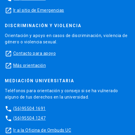
launch
Ir al sitio de Emergencias
DISCRIMINACIÓN Y VIOLENCIA
Orientación y apoyo en casos de discriminación, violencia de
género o violencia sexual.
launch
Contacto para apoyo
launch
Más orientación
MEDIACIÓN UNIVERSITARIA
Teléfonos para orientación y consejo si se ha vulnerado
alguno de tus derechos en la universidad.
phone
(56)95504 1691
phone
(56)95504 1247
launch
Ir a la Oficina de Ombuds UC