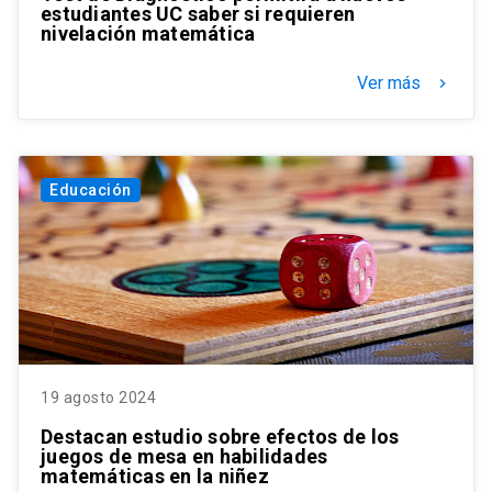
estudiantes UC saber si requieren
nivelación matemática
Ver más
keyboard_arrow_right
Educación
19 agosto 2024
Destacan estudio sobre efectos de los
juegos de mesa en habilidades
matemáticas en la niñez