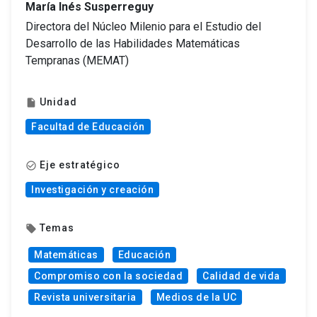
María Inés Susperreguy
Directora del Núcleo Milenio para el Estudio del
Desarrollo de las Habilidades Matemáticas
Tempranas (MEMAT)
Unidad
insert_drive_file
Facultad de Educación
Eje estratégico
check_circle_outline
Investigación y creación
Temas
local_offer
Matemáticas
Educación
Compromiso con la sociedad
Calidad de vida
Revista universitaria
Medios de la UC