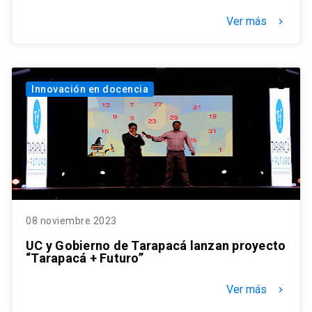
Ver más
keyboard_arrow_right
Innovación en docencia
08 noviembre 2023
UC y Gobierno de Tarapacá lanzan proyecto
“Tarapacá + Futuro”
Ver más
keyboard_arrow_right